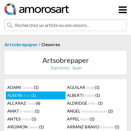
/
Artsobrepaper
Oeuvres
Artsobrepaper
, Barcelona - Spain
ADAMI
(1)
AGUILAR
(1)
Valerio
Sergi
ALBERS
(1)
ALBERTI
(1)
Anni
Rafael
ALCARAZ
(6)
ALDRIDGE
(1)
Jordi
Miles
AMAT
(1)
ÀNGEL
(2)
Frederic
Ferrant Vázquez
ANTES
(1)
APPEL
(1)
Horst
Karel
ARGIMON
(1)
ARRANZ-BRAVO
(1)
Daniel
Eduardo