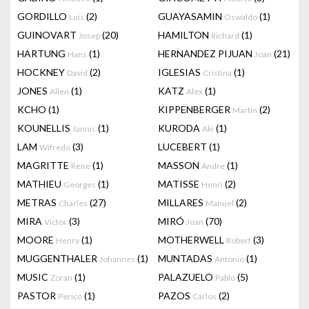
GORDILLO
(2)
GUAYASAMIN
(1)
Luis
Oswaldo
GUINOVART
(20)
HAMILTON
(1)
Josep
Richard
HARTUNG
(1)
HERNANDEZ PIJUAN
(21)
Hans
Joan
HOCKNEY
(2)
IGLESIAS
(1)
David
Cristina
JONES
(1)
KATZ
(1)
Allen
Alex
KCHO
(1)
KIPPENBERGER
(2)
Martin
KOUNELLIS
(1)
KURODA
(1)
Jannis
Aki
LAM
(3)
LUCEBERT
(1)
Wifredo
MAGRITTE
(1)
MASSON
(1)
Rene
Andre
MATHIEU
(1)
MATISSE
(2)
Georges
Henri
METRAS
(27)
MILLARES
(2)
Charles
Manuel
MIRA
(3)
MIRÓ
(70)
Victor
Joan
MOORE
(1)
MOTHERWELL
(3)
Henry
Robert
MUGGENTHALER
(1)
MUNTADAS
(1)
Johannes
Antonio
MUSIC
(1)
PALAZUELO
(5)
Zoran
Pablo
PASTOR
(1)
PAZOS
(2)
Perico
Carlos