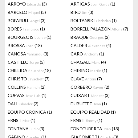
ARROYO
(3)
ARTIGAS
(1)
Eduardo
Joan Gardy
BARCELO
(5)
BIRD
(3)
Miquel
Jim
BOFARULL
(3)
BOLTANSKI
(1)
Angel
Christian
BORES
(1)
BORRELL PALAZÓN
(7)
Francisco
Alfons
BOURGEOIS
(1)
BRAQUE
(2)
Louise
Georges
BROSSA
(18)
CALDER
(4)
Joan
Alexander
CANOSA
(3)
CARO
(1)
Yamandu
Anthony
CASTILLO
(5)
CHAGALL
(4)
Jorge
Marc
CHILLIDA
(18)
CHIRINO
(1)
Eduardo
Martin
CHRISTO
(7)
CLAVÉ
(7)
Javacheff
Antoni
COLLINS
(2)
CORBERO
(2)
Hannah
Xavier
CUEVAS
(1)
CUIXART
(3)
Jose Luis
Modest
DALI
(2)
DUBUFFET
(1)
Salvador
Jean
EQUIPO CRONICA
(1)
EQUIPO REALIDAD
(1)
ERNST
(1)
ERNST
(1)
Max
Jimmy
FONTANA
(3)
FONTCUBERTA
(13)
Lucio
Joan
GABINO
(1)
GIACOMETTI
(3)
Amadeo
Alberto