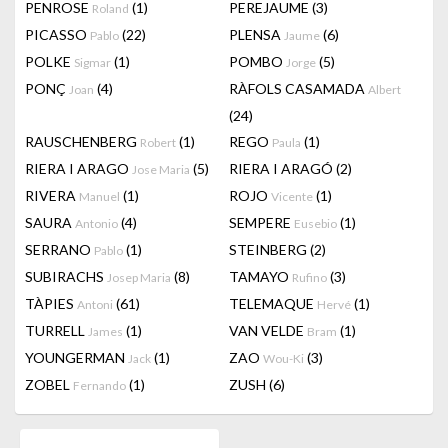
PENROSE
(1)
PEREJAUME
(3)
Roland
PICASSO
(22)
PLENSA
(6)
Pablo
Jaume
POLKE
(1)
POMBO
(5)
Sigmar
Jorge
PONÇ
(4)
RÀFOLS CASAMADA
Joan
Albert
(24)
RAUSCHENBERG
(1)
REGO
(1)
Robert
Paula
RIERA I ARAGO
(5)
RIERA I ARAGÓ
(2)
Jose Maria
RIVERA
(1)
ROJO
(1)
Manuel
Vicente
SAURA
(4)
SEMPERE
(1)
Antonio
Eusebio
SERRANO
(1)
STEINBERG
(2)
Pablo
SUBIRACHS
(8)
TAMAYO
(3)
Josep Maria
Rufino
TÀPIES
(61)
TELEMAQUE
(1)
Antoni
Hervé
TURRELL
(1)
VAN VELDE
(1)
James
Bram
YOUNGERMAN
(1)
ZAO
(3)
Jack
Wou-Ki
ZOBEL
(1)
ZUSH
(6)
Fernando