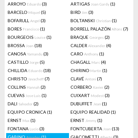
ARROYO
(3)
ARTIGAS
(1)
Eduardo
Joan Gardy
BARCELO
(5)
BIRD
(3)
Miquel
Jim
BOFARULL
(3)
BOLTANSKI
(1)
Angel
Christian
BORES
(1)
BORRELL PALAZÓN
(7)
Francisco
Alfons
BOURGEOIS
(1)
BRAQUE
(2)
Louise
Georges
BROSSA
(18)
CALDER
(4)
Joan
Alexander
CANOSA
(3)
CARO
(1)
Yamandu
Anthony
CASTILLO
(5)
CHAGALL
(4)
Jorge
Marc
CHILLIDA
(18)
CHIRINO
(1)
Eduardo
Martin
CHRISTO
(7)
CLAVÉ
(7)
Javacheff
Antoni
COLLINS
(2)
CORBERO
(2)
Hannah
Xavier
CUEVAS
(1)
CUIXART
(3)
Jose Luis
Modest
DALI
(2)
DUBUFFET
(1)
Salvador
Jean
EQUIPO CRONICA
(1)
EQUIPO REALIDAD
(1)
ERNST
(1)
ERNST
(1)
Max
Jimmy
FONTANA
(3)
FONTCUBERTA
(13)
Lucio
Joan
GABINO
(1)
GIACOMETTI
(3)
Amadeo
Alberto