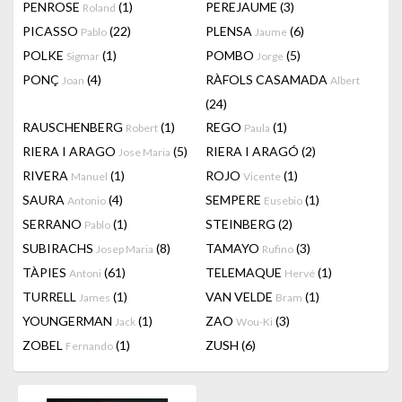
PENROSE
(1)
PEREJAUME
(3)
Roland
PICASSO
(22)
PLENSA
(6)
Pablo
Jaume
POLKE
(1)
POMBO
(5)
Sigmar
Jorge
PONÇ
(4)
RÀFOLS CASAMADA
Joan
Albert
(24)
RAUSCHENBERG
(1)
REGO
(1)
Robert
Paula
RIERA I ARAGO
(5)
RIERA I ARAGÓ
(2)
Jose Maria
RIVERA
(1)
ROJO
(1)
Manuel
Vicente
SAURA
(4)
SEMPERE
(1)
Antonio
Eusebio
SERRANO
(1)
STEINBERG
(2)
Pablo
SUBIRACHS
(8)
TAMAYO
(3)
Josep Maria
Rufino
TÀPIES
(61)
TELEMAQUE
(1)
Antoni
Hervé
TURRELL
(1)
VAN VELDE
(1)
James
Bram
YOUNGERMAN
(1)
ZAO
(3)
Jack
Wou-Ki
ZOBEL
(1)
ZUSH
(6)
Fernando