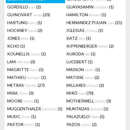
GORDILLO
(2)
GUAYASAMIN
(1)
Luis
Oswaldo
GUINOVART
(20)
HAMILTON
(1)
Josep
Richard
HARTUNG
(1)
HERNANDEZ PIJUAN
(21)
Hans
Joan
HOCKNEY
(2)
IGLESIAS
(1)
David
Cristina
JONES
(1)
KATZ
(1)
Allen
Alex
KCHO
(1)
KIPPENBERGER
(2)
Martin
KOUNELLIS
(1)
KURODA
(1)
Jannis
Aki
LAM
(3)
LUCEBERT
(1)
Wifredo
MAGRITTE
(1)
MASSON
(1)
Rene
Andre
MATHIEU
(1)
MATISSE
(2)
Georges
Henri
METRAS
(27)
MILLARES
(2)
Charles
Manuel
MIRA
(3)
MIRÓ
(70)
Victor
Joan
MOORE
(1)
MOTHERWELL
(3)
Henry
Robert
MUGGENTHALER
(1)
MUNTADAS
(1)
Johannes
Antonio
MUSIC
(1)
PALAZUELO
(5)
Zoran
Pablo
PASTOR
(1)
PAZOS
(2)
Perico
Carlos