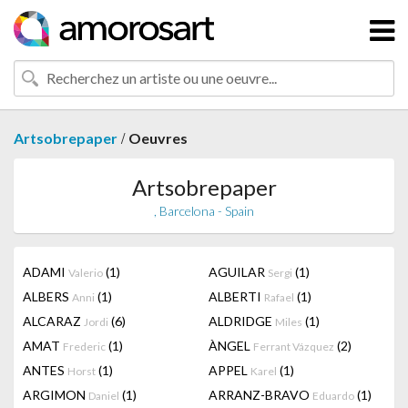
/
Artsobrepaper
Oeuvres
Artsobrepaper
, Barcelona - Spain
ADAMI
(1)
AGUILAR
(1)
Valerio
Sergi
ALBERS
(1)
ALBERTI
(1)
Anni
Rafael
ALCARAZ
(6)
ALDRIDGE
(1)
Jordi
Miles
AMAT
(1)
ÀNGEL
(2)
Frederic
Ferrant Vázquez
ANTES
(1)
APPEL
(1)
Horst
Karel
ARGIMON
(1)
ARRANZ-BRAVO
(1)
Daniel
Eduardo