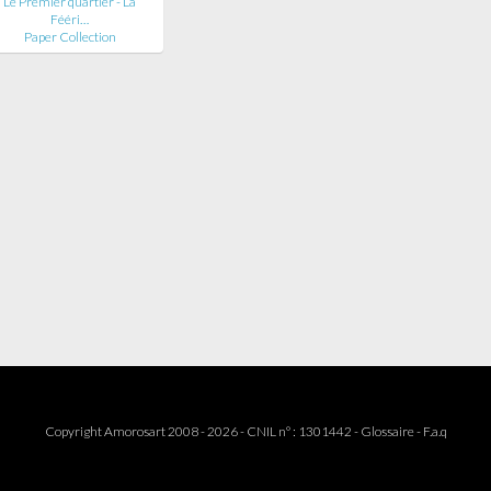
Le Premier quartier - La
Fééri…
Paper Collection
Copyright Amorosart 2008 - 2026 - CNIL n° : 1301442 -
Glossaire
-
F.a.q