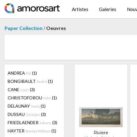
Artistes
Galeries
Nouv
/
Paper Collection
Oeuvres
ANDREA
(1)
Pat
BONGIBAULT
(1)
André
CANE
(3)
Louis
CHRISTOFOROU
(1)
John
DELAUNAY
(1)
Sonia
DUSSAU
(3)
Georges
FRIEDLAENDER
(3)
Johnny
HAYTER
(1)
Stanley William
Riviere