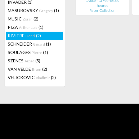
L'Aube - La Féérie des
INVADER
(1)
heures
MASUROVSKY
(1)
Paper Collection
Gregory
MUSIC
(2)
Zoran
PIZA
(1)
Arthur Luiz
RIVIERE
(2)
Henri
SCHNEIDER
(1)
Gérard
SOULAGES
(1)
Pierre
SZENES
(5)
Arpad
VAN VELDE
(2)
Bram
VELICKOVIC
(2)
Vladimir