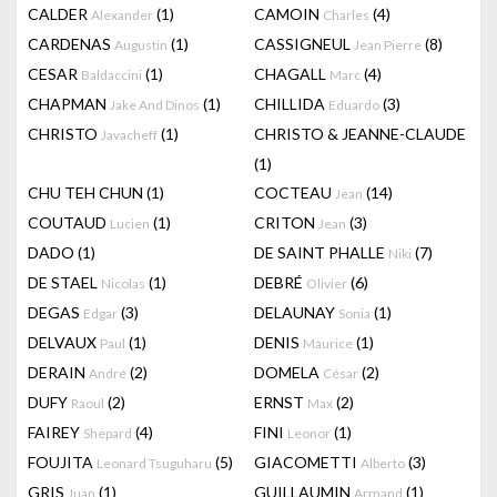
CALDER
(1)
CAMOIN
(4)
Alexander
Charles
CARDENAS
(1)
CASSIGNEUL
(8)
Augustin
Jean Pierre
CESAR
(1)
CHAGALL
(4)
Baldaccini
Marc
CHAPMAN
(1)
CHILLIDA
(3)
Jake And Dinos
Eduardo
CHRISTO
(1)
CHRISTO & JEANNE-CLAUDE
Javacheff
(1)
CHU TEH CHUN
(1)
COCTEAU
(14)
Jean
COUTAUD
(1)
CRITON
(3)
Lucien
Jean
DADO
(1)
DE SAINT PHALLE
(7)
Niki
DE STAEL
(1)
DEBRÉ
(6)
Nicolas
Olivier
DEGAS
(3)
DELAUNAY
(1)
Edgar
Sonia
DELVAUX
(1)
DENIS
(1)
Paul
Maurice
DERAIN
(2)
DOMELA
(2)
André
César
DUFY
(2)
ERNST
(2)
Raoul
Max
FAIREY
(4)
FINI
(1)
Shepard
Leonor
FOUJITA
(5)
GIACOMETTI
(3)
Leonard Tsuguharu
Alberto
GRIS
(1)
GUILLAUMIN
(1)
Juan
Armand