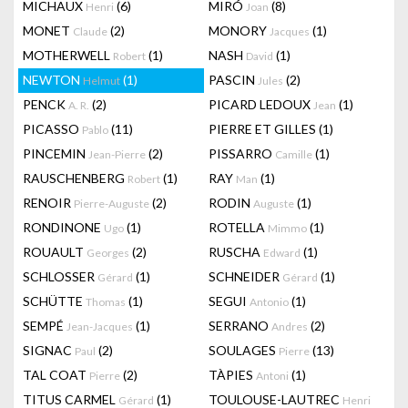
MICHAUX
(6)
MIRÓ
(8)
Henri
Joan
MONET
(2)
MONORY
(1)
Claude
Jacques
MOTHERWELL
(1)
NASH
(1)
Robert
David
NEWTON
(1)
PASCIN
(2)
Helmut
Jules
PENCK
(2)
PICARD LEDOUX
(1)
A. R.
Jean
PICASSO
(11)
PIERRE ET GILLES
(1)
Pablo
PINCEMIN
(2)
PISSARRO
(1)
Jean-Pierre
Camille
RAUSCHENBERG
(1)
RAY
(1)
Robert
Man
RENOIR
(2)
RODIN
(1)
Pierre-Auguste
Auguste
RONDINONE
(1)
ROTELLA
(1)
Ugo
Mimmo
ROUAULT
(2)
RUSCHA
(1)
Georges
Edward
SCHLOSSER
(1)
SCHNEIDER
(1)
Gérard
Gérard
SCHÜTTE
(1)
SEGUI
(1)
Thomas
Antonio
SEMPÉ
(1)
SERRANO
(2)
Jean-Jacques
Andres
SIGNAC
(2)
SOULAGES
(13)
Paul
Pierre
TAL COAT
(2)
TÀPIES
(1)
Pierre
Antoni
TITUS CARMEL
(1)
TOULOUSE-LAUTREC
Gérard
Henri