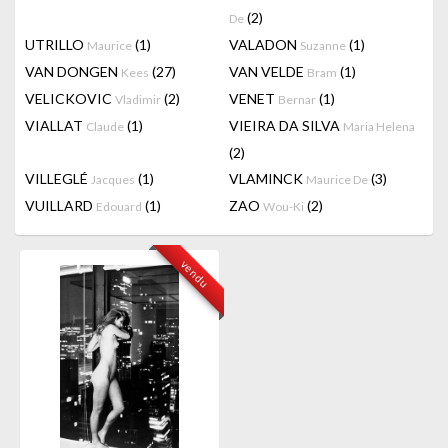
(2)
De
UTRILLO
(1)
VALADON
(1)
Maurice
Suzanne
VAN DONGEN
(27)
VAN VELDE
(1)
Kees
Bram
VELICKOVIC
(2)
VENET
(1)
Vladimir
Bernar
VIALLAT
(1)
VIEIRA DA SILVA
Claude
Maria Helena
(2)
VILLEGLÉ
(1)
VLAMINCK
(3)
Jacques
Maurice De
VUILLARD
(1)
ZAO
(2)
Edouard
Wou-Ki
vendu