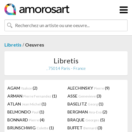
/
Libretis
Oeuvres
Libretis
, 75014 Paris - France
AGAM
(2)
ALECHINSKY
(9)
Yaakov
Pierre
ARMAN
(1)
ASSE
(3)
Pierre Fernandez
Genevieve
ATLAN
(1)
BASELITZ
(1)
Jean Michel
Georg
BELMONDO
(1)
BERGMAN
(2)
Paul
Ana-Eva
BONNARD
(4)
BRAQUE
(5)
Pierre
Georges
BRUNSCHWIG
(1)
BUFFET
(3)
Colette
Bernard