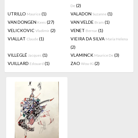
(2)
De
UTRILLO
(1)
VALADON
(1)
Maurice
Suzanne
VAN DONGEN
(27)
VAN VELDE
(1)
Kees
Bram
VELICKOVIC
(2)
VENET
(1)
Vladimir
Bernar
VIALLAT
(1)
VIEIRA DA SILVA
Claude
Maria Helena
(2)
VILLEGLÉ
(1)
VLAMINCK
(3)
Jacques
Maurice De
VUILLARD
(1)
ZAO
(2)
Edouard
Wou-Ki