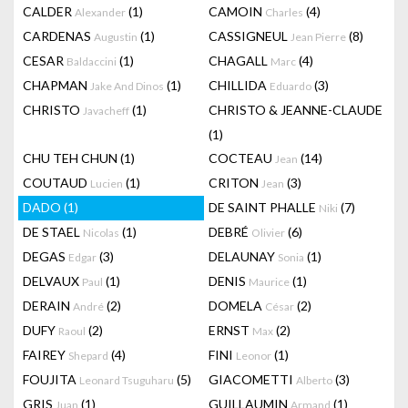
CALDER
(1)
CAMOIN
(4)
Alexander
Charles
CARDENAS
(1)
CASSIGNEUL
(8)
Augustin
Jean Pierre
CESAR
(1)
CHAGALL
(4)
Baldaccini
Marc
CHAPMAN
(1)
CHILLIDA
(3)
Jake And Dinos
Eduardo
CHRISTO
(1)
CHRISTO & JEANNE-CLAUDE
Javacheff
(1)
CHU TEH CHUN
(1)
COCTEAU
(14)
Jean
COUTAUD
(1)
CRITON
(3)
Lucien
Jean
DADO
(1)
DE SAINT PHALLE
(7)
Niki
DE STAEL
(1)
DEBRÉ
(6)
Nicolas
Olivier
DEGAS
(3)
DELAUNAY
(1)
Edgar
Sonia
DELVAUX
(1)
DENIS
(1)
Paul
Maurice
DERAIN
(2)
DOMELA
(2)
André
César
DUFY
(2)
ERNST
(2)
Raoul
Max
FAIREY
(4)
FINI
(1)
Shepard
Leonor
FOUJITA
(5)
GIACOMETTI
(3)
Leonard Tsuguharu
Alberto
GRIS
(1)
GUILLAUMIN
(1)
Juan
Armand