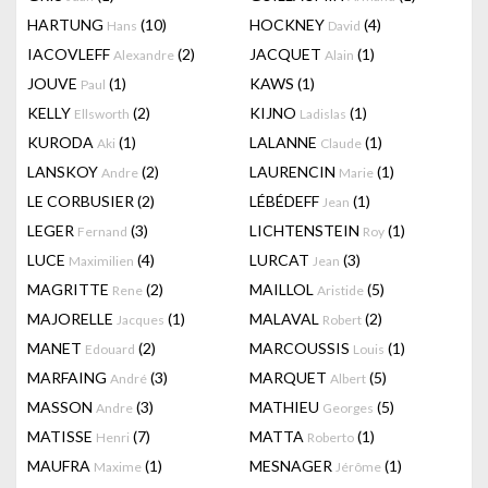
HARTUNG
(10)
HOCKNEY
(4)
Hans
David
IACOVLEFF
(2)
JACQUET
(1)
Alexandre
Alain
JOUVE
(1)
KAWS
(1)
Paul
KELLY
(2)
KIJNO
(1)
Ellsworth
Ladislas
KURODA
(1)
LALANNE
(1)
Aki
Claude
LANSKOY
(2)
LAURENCIN
(1)
Andre
Marie
LE CORBUSIER
(2)
LÉBÉDEFF
(1)
Jean
LEGER
(3)
LICHTENSTEIN
(1)
Fernand
Roy
LUCE
(4)
LURCAT
(3)
Maximilien
Jean
MAGRITTE
(2)
MAILLOL
(5)
Rene
Aristide
MAJORELLE
(1)
MALAVAL
(2)
Jacques
Robert
MANET
(2)
MARCOUSSIS
(1)
Edouard
Louis
MARFAING
(3)
MARQUET
(5)
André
Albert
MASSON
(3)
MATHIEU
(5)
Andre
Georges
MATISSE
(7)
MATTA
(1)
Henri
Roberto
MAUFRA
(1)
MESNAGER
(1)
Maxime
Jérôme