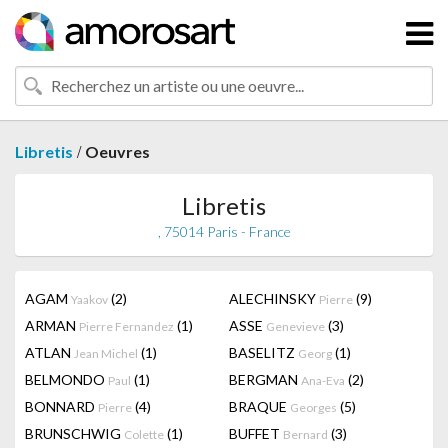
/
Libretis
Oeuvres
Libretis
, 75014 Paris - France
AGAM
(2)
ALECHINSKY
(9)
Yaakov
Pierre
ARMAN
(1)
ASSE
(3)
Pierre Fernandez
Genevieve
ATLAN
(1)
BASELITZ
(1)
Jean Michel
Georg
BELMONDO
(1)
BERGMAN
(2)
Paul
Ana-Eva
BONNARD
(4)
BRAQUE
(5)
Pierre
Georges
BRUNSCHWIG
(1)
BUFFET
(3)
Colette
Bernard