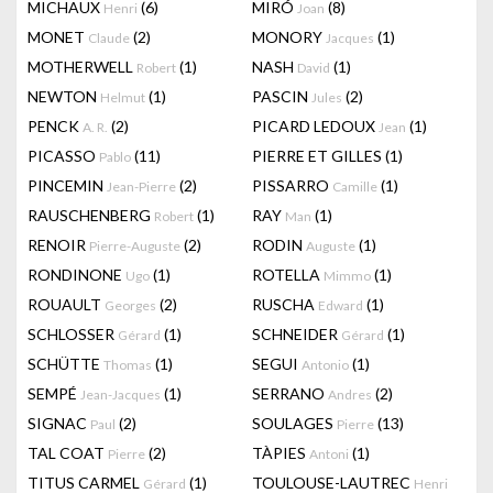
MICHAUX
(6)
MIRÓ
(8)
Henri
Joan
MONET
(2)
MONORY
(1)
Claude
Jacques
MOTHERWELL
(1)
NASH
(1)
Robert
David
NEWTON
(1)
PASCIN
(2)
Helmut
Jules
PENCK
(2)
PICARD LEDOUX
(1)
A. R.
Jean
PICASSO
(11)
PIERRE ET GILLES
(1)
Pablo
PINCEMIN
(2)
PISSARRO
(1)
Jean-Pierre
Camille
RAUSCHENBERG
(1)
RAY
(1)
Robert
Man
RENOIR
(2)
RODIN
(1)
Pierre-Auguste
Auguste
RONDINONE
(1)
ROTELLA
(1)
Ugo
Mimmo
ROUAULT
(2)
RUSCHA
(1)
Georges
Edward
SCHLOSSER
(1)
SCHNEIDER
(1)
Gérard
Gérard
SCHÜTTE
(1)
SEGUI
(1)
Thomas
Antonio
SEMPÉ
(1)
SERRANO
(2)
Jean-Jacques
Andres
SIGNAC
(2)
SOULAGES
(13)
Paul
Pierre
TAL COAT
(2)
TÀPIES
(1)
Pierre
Antoni
TITUS CARMEL
(1)
TOULOUSE-LAUTREC
Gérard
Henri