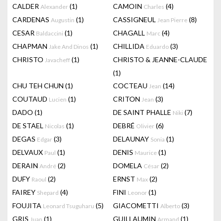
CALDER
(1)
CAMOIN
(4)
Alexander
Charles
CARDENAS
(1)
CASSIGNEUL
(8)
Augustin
Jean Pierre
CESAR
(1)
CHAGALL
(4)
Baldaccini
Marc
CHAPMAN
(1)
CHILLIDA
(3)
Jake And Dinos
Eduardo
CHRISTO
(1)
CHRISTO & JEANNE-CLAUDE
Javacheff
(1)
CHU TEH CHUN
(1)
COCTEAU
(14)
Jean
COUTAUD
(1)
CRITON
(3)
Lucien
Jean
DADO
(1)
DE SAINT PHALLE
(7)
Niki
DE STAEL
(1)
DEBRÉ
(6)
Nicolas
Olivier
DEGAS
(3)
DELAUNAY
(1)
Edgar
Sonia
DELVAUX
(1)
DENIS
(1)
Paul
Maurice
DERAIN
(2)
DOMELA
(2)
André
César
DUFY
(2)
ERNST
(2)
Raoul
Max
FAIREY
(4)
FINI
(1)
Shepard
Leonor
FOUJITA
(5)
GIACOMETTI
(3)
Leonard Tsuguharu
Alberto
GRIS
(1)
GUILLAUMIN
(1)
Juan
Armand