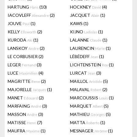
HARTUNG
(10)
HOCKNEY
(4)
Hans
David
IACOVLEFF
(2)
JACQUET
(1)
Alexandre
Alain
JOUVE
(1)
KAWS
(1)
Paul
KELLY
(2)
KIJNO
(1)
Ellsworth
Ladislas
KURODA
(1)
LALANNE
(1)
Aki
Claude
LANSKOY
(2)
LAURENCIN
(1)
Andre
Marie
LE CORBUSIER
(2)
LÉBÉDEFF
(1)
Jean
LEGER
(3)
LICHTENSTEIN
(1)
Fernand
Roy
LUCE
(4)
LURCAT
(3)
Maximilien
Jean
MAGRITTE
(2)
MAILLOL
(5)
Rene
Aristide
MAJORELLE
(1)
MALAVAL
(2)
Jacques
Robert
MANET
(2)
MARCOUSSIS
(1)
Edouard
Louis
MARFAING
(3)
MARQUET
(5)
André
Albert
MASSON
(3)
MATHIEU
(5)
Andre
Georges
MATISSE
(7)
MATTA
(1)
Henri
Roberto
MAUFRA
(1)
MESNAGER
(1)
Maxime
Jérôme