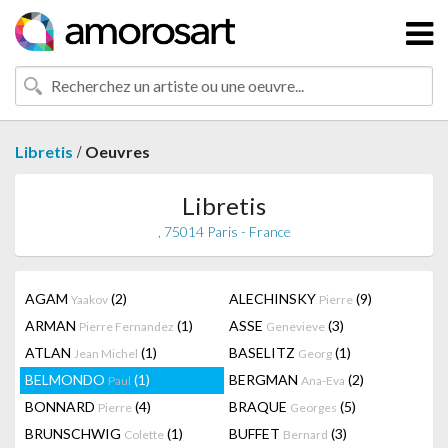
/
Libretis
Oeuvres
Libretis
, 75014 Paris - France
AGAM
(2)
ALECHINSKY
(9)
Yaakov
Pierre
ARMAN
(1)
ASSE
(3)
Pierre Fernandez
Genevieve
ATLAN
(1)
BASELITZ
(1)
Jean Michel
Georg
BELMONDO
(1)
BERGMAN
(2)
Paul
Ana-Eva
BONNARD
(4)
BRAQUE
(5)
Pierre
Georges
BRUNSCHWIG
(1)
BUFFET
(3)
Colette
Bernard