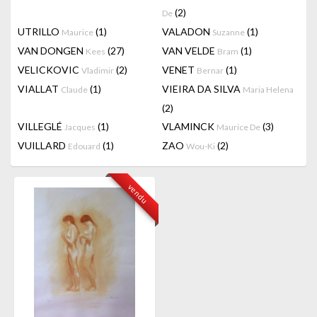
(2)
De
UTRILLO
(1)
VALADON
(1)
Maurice
Suzanne
VAN DONGEN
(27)
VAN VELDE
(1)
Kees
Bram
VELICKOVIC
(2)
VENET
(1)
Vladimir
Bernar
VIALLAT
(1)
VIEIRA DA SILVA
Claude
Maria Helena
(2)
VILLEGLÉ
(1)
VLAMINCK
(3)
Jacques
Maurice De
VUILLARD
(1)
ZAO
(2)
Edouard
Wou-Ki
vendu