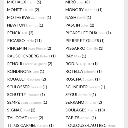
MICHAUX
(6)
MIRÓ
(8)
Henri
Joan
MONET
(2)
MONORY
(1)
Claude
Jacques
MOTHERWELL
(1)
NASH
(1)
Robert
David
NEWTON
(1)
PASCIN
(2)
Helmut
Jules
PENCK
(2)
PICARD LEDOUX
(1)
A. R.
Jean
PICASSO
(11)
PIERRE ET GILLES
(1)
Pablo
PINCEMIN
(2)
PISSARRO
(1)
Jean-Pierre
Camille
RAUSCHENBERG
(1)
RAY
(1)
Robert
Man
RENOIR
(2)
RODIN
(1)
Pierre-Auguste
Auguste
RONDINONE
(1)
ROTELLA
(1)
Ugo
Mimmo
ROUAULT
(2)
RUSCHA
(1)
Georges
Edward
SCHLOSSER
(1)
SCHNEIDER
(1)
Gérard
Gérard
SCHÜTTE
(1)
SEGUI
(1)
Thomas
Antonio
SEMPÉ
(1)
SERRANO
(2)
Jean-Jacques
Andres
SIGNAC
(2)
SOULAGES
(13)
Paul
Pierre
TAL COAT
(2)
TÀPIES
(1)
Pierre
Antoni
TITUS CARMEL
(1)
TOULOUSE-LAUTREC
Gérard
Henri