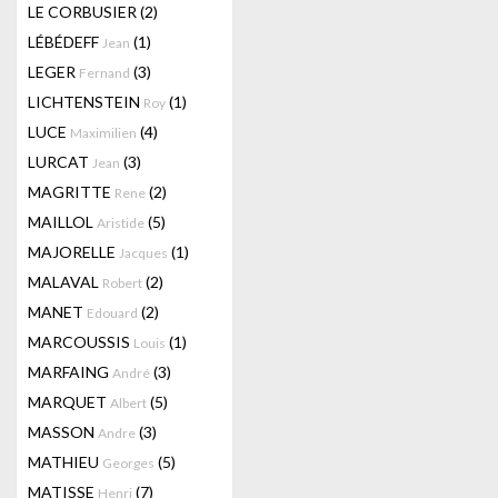
LE CORBUSIER
(2)
LÉBÉDEFF
(1)
Jean
LEGER
(3)
Fernand
LICHTENSTEIN
(1)
Roy
LUCE
(4)
Maximilien
LURCAT
(3)
Jean
MAGRITTE
(2)
Rene
MAILLOL
(5)
Aristide
MAJORELLE
(1)
Jacques
MALAVAL
(2)
Robert
MANET
(2)
Edouard
MARCOUSSIS
(1)
Louis
MARFAING
(3)
André
MARQUET
(5)
Albert
MASSON
(3)
Andre
MATHIEU
(5)
Georges
MATISSE
(7)
Henri