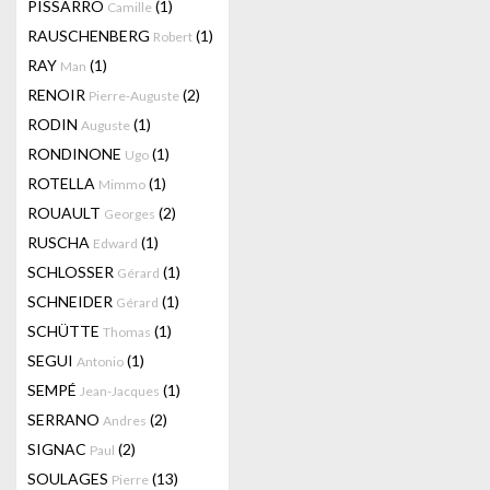
PISSARRO
(1)
Camille
RAUSCHENBERG
(1)
Robert
RAY
(1)
Man
RENOIR
(2)
Pierre-Auguste
RODIN
(1)
Auguste
RONDINONE
(1)
Ugo
ROTELLA
(1)
Mimmo
ROUAULT
(2)
Georges
RUSCHA
(1)
Edward
SCHLOSSER
(1)
Gérard
SCHNEIDER
(1)
Gérard
SCHÜTTE
(1)
Thomas
SEGUI
(1)
Antonio
SEMPÉ
(1)
Jean-Jacques
SERRANO
(2)
Andres
SIGNAC
(2)
Paul
SOULAGES
(13)
Pierre