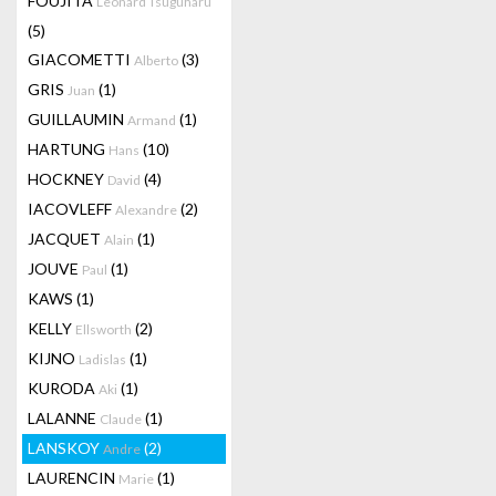
FOUJITA
Leonard Tsuguharu
(5)
GIACOMETTI
(3)
Alberto
GRIS
(1)
Juan
GUILLAUMIN
(1)
Armand
HARTUNG
(10)
Hans
HOCKNEY
(4)
David
IACOVLEFF
(2)
Alexandre
JACQUET
(1)
Alain
JOUVE
(1)
Paul
KAWS
(1)
KELLY
(2)
Ellsworth
KIJNO
(1)
Ladislas
KURODA
(1)
Aki
LALANNE
(1)
Claude
LANSKOY
(2)
Andre
LAURENCIN
(1)
Marie