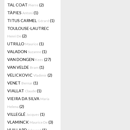
TAL COAT
(2)
Pierre
TÀPIES
(1)
Antoni
TITUS CARMEL
(1)
Gérard
TOULOUSE-LAUTREC
(2)
Henri De
UTRILLO
(1)
Maurice
VALADON
(1)
Suzanne
VAN DONGEN
(27)
Kees
VAN VELDE
(1)
Bram
VELICKOVIC
(2)
Vladimir
VENET
(1)
Bernar
VIALLAT
(1)
Claude
VIEIRA DA SILVA
Maria
(2)
Helena
VILLEGLÉ
(1)
Jacques
VLAMINCK
(3)
Maurice De
VUILLARD
(1)