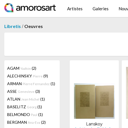
Artistes
Galeries
Nouv
/
Libretis
Oeuvres
AGAM
(2)
Yaakov
ALECHINSKY
(9)
Pierre
ARMAN
(1)
Pierre Fernandez
ASSE
(3)
Genevieve
ATLAN
(1)
Jean Michel
BASELITZ
(1)
Georg
BELMONDO
(1)
Paul
BERGMAN
(2)
Ana-Eva
Lanskoy