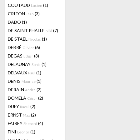
COUTAUD
(1)
Lucien
CRITON
(3)
Jean
DADO
(1)
DE SAINT PHALLE
(7)
Niki
DE STAEL
(1)
Nicolas
DEBRÉ
(6)
Olivier
DEGAS
(3)
Edgar
DELAUNAY
(1)
Sonia
DELVAUX
(1)
Paul
DENIS
(1)
Maurice
DERAIN
(2)
André
DOMELA
(2)
César
DUFY
(2)
Raoul
ERNST
(2)
Max
FAIREY
(4)
Shepard
FINI
(1)
Leonor