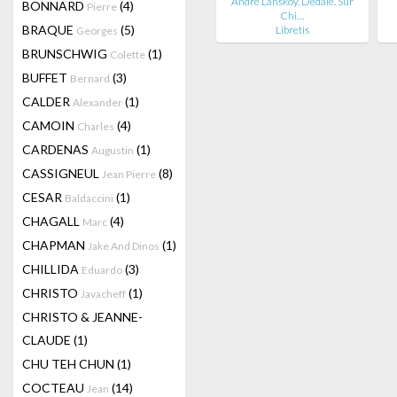
André Lanskoy. Dédale. Sur
BONNARD
(4)
Pierre
Chi…
BRAQUE
(5)
Libretis
Georges
BRUNSCHWIG
(1)
Colette
BUFFET
(3)
Bernard
CALDER
(1)
Alexander
CAMOIN
(4)
Charles
CARDENAS
(1)
Augustin
CASSIGNEUL
(8)
Jean Pierre
CESAR
(1)
Baldaccini
CHAGALL
(4)
Marc
CHAPMAN
(1)
Jake And Dinos
CHILLIDA
(3)
Eduardo
CHRISTO
(1)
Javacheff
CHRISTO & JEANNE-
CLAUDE
(1)
CHU TEH CHUN
(1)
COCTEAU
(14)
Jean