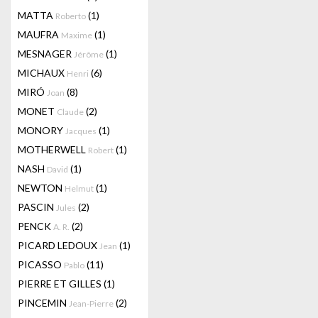
MATTA
(1)
Roberto
MAUFRA
(1)
Maxime
MESNAGER
(1)
Jérôme
MICHAUX
(6)
Henri
MIRÓ
(8)
Joan
MONET
(2)
Claude
MONORY
(1)
Jacques
MOTHERWELL
(1)
Robert
NASH
(1)
David
NEWTON
(1)
Helmut
PASCIN
(2)
Jules
PENCK
(2)
A. R.
PICARD LEDOUX
(1)
Jean
PICASSO
(11)
Pablo
PIERRE ET GILLES
(1)
PINCEMIN
(2)
Jean-Pierre