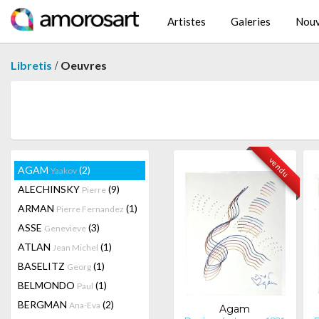
Artistes
Galeries
Nouv
/
Libretis
Oeuvres
vendu
AGAM
(2)
Yaakov
ALECHINSKY
(9)
Pierre
ARMAN
(1)
Pierre Fernandez
ASSE
(3)
Genevieve
ATLAN
(1)
Jean Michel
BASELITZ
(1)
Georg
BELMONDO
(1)
Paul
BERGMAN
(2)
Ana-Eva
Agam