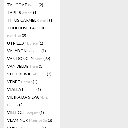
TAL COAT
(2)
Pierre
TÀPIES
(1)
Antoni
TITUS CARMEL
(1)
Gérard
TOULOUSE-LAUTREC
(2)
Henri De
UTRILLO
(1)
Maurice
VALADON
(1)
Suzanne
VAN DONGEN
(27)
Kees
VAN VELDE
(1)
Bram
VELICKOVIC
(2)
Vladimir
VENET
(1)
Bernar
VIALLAT
(1)
Claude
VIEIRA DA SILVA
Maria
(2)
Helena
VILLEGLÉ
(1)
Jacques
VLAMINCK
(3)
Maurice De
VUILLARD
(1)