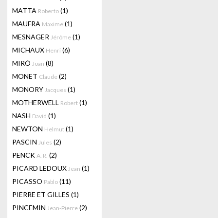
MATTA
(1)
Roberto
MAUFRA
(1)
Maxime
MESNAGER
(1)
Jérôme
MICHAUX
(6)
Henri
MIRÓ
(8)
Joan
MONET
(2)
Claude
MONORY
(1)
Jacques
MOTHERWELL
(1)
Robert
NASH
(1)
David
NEWTON
(1)
Helmut
PASCIN
(2)
Jules
PENCK
(2)
A. R.
PICARD LEDOUX
(1)
Jean
PICASSO
(11)
Pablo
PIERRE ET GILLES
(1)
PINCEMIN
(2)
Jean-Pierre