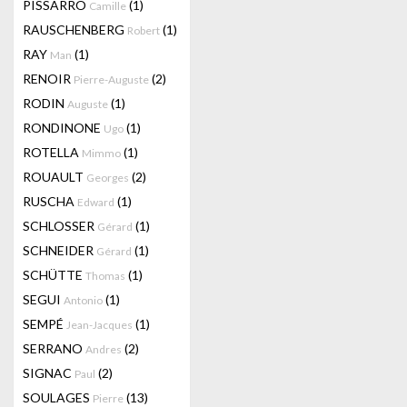
PISSARRO
(1)
Camille
RAUSCHENBERG
(1)
Robert
RAY
(1)
Man
RENOIR
(2)
Pierre-Auguste
RODIN
(1)
Auguste
RONDINONE
(1)
Ugo
ROTELLA
(1)
Mimmo
ROUAULT
(2)
Georges
RUSCHA
(1)
Edward
SCHLOSSER
(1)
Gérard
SCHNEIDER
(1)
Gérard
SCHÜTTE
(1)
Thomas
SEGUI
(1)
Antonio
SEMPÉ
(1)
Jean-Jacques
SERRANO
(2)
Andres
SIGNAC
(2)
Paul
SOULAGES
(13)
Pierre