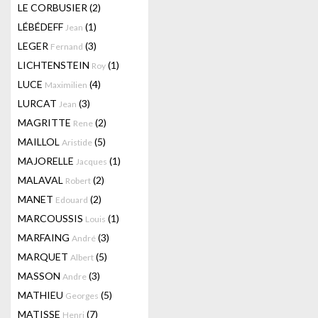
LE CORBUSIER
(2)
LÉBÉDEFF
(1)
Jean
LEGER
(3)
Fernand
LICHTENSTEIN
(1)
Roy
LUCE
(4)
Maximilien
LURCAT
(3)
Jean
MAGRITTE
(2)
Rene
MAILLOL
(5)
Aristide
MAJORELLE
(1)
Jacques
MALAVAL
(2)
Robert
MANET
(2)
Edouard
MARCOUSSIS
(1)
Louis
MARFAING
(3)
André
MARQUET
(5)
Albert
MASSON
(3)
Andre
MATHIEU
(5)
Georges
MATISSE
(7)
Henri