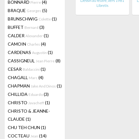
Dessin au feutre, vers 1981
D
BONNARD
(4)
Pierre
Libretis
BRAQUE
(5)
Georges
BRUNSCHWIG
(1)
Colette
BUFFET
(3)
Bernard
CALDER
(1)
Alexander
CAMOIN
(4)
Charles
CARDENAS
(1)
Augustin
CASSIGNEUL
(8)
Jean Pierre
CESAR
(1)
Baldaccini
CHAGALL
(4)
Marc
CHAPMAN
(1)
Jake And Dinos
CHILLIDA
(3)
Eduardo
CHRISTO
(1)
Javacheff
CHRISTO & JEANNE-
CLAUDE
(1)
CHU TEH CHUN
(1)
COCTEAU
(14)
Jean