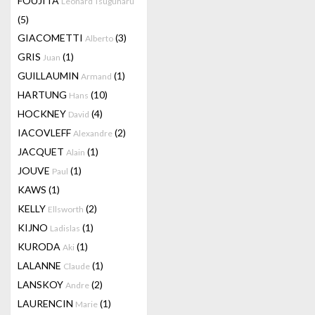
FOUJITA
Leonard Tsuguharu
(5)
GIACOMETTI
(3)
Alberto
GRIS
(1)
Juan
GUILLAUMIN
(1)
Armand
HARTUNG
(10)
Hans
HOCKNEY
(4)
David
IACOVLEFF
(2)
Alexandre
JACQUET
(1)
Alain
JOUVE
(1)
Paul
KAWS
(1)
KELLY
(2)
Ellsworth
KIJNO
(1)
Ladislas
KURODA
(1)
Aki
LALANNE
(1)
Claude
LANSKOY
(2)
Andre
LAURENCIN
(1)
Marie