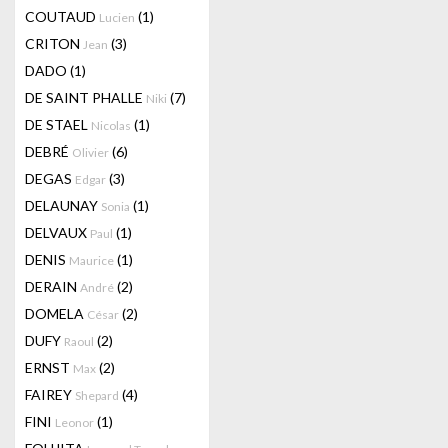
COUTAUD
(1)
Lucien
CRITON
(3)
Jean
DADO
(1)
DE SAINT PHALLE
(7)
Niki
DE STAEL
(1)
Nicolas
DEBRÉ
(6)
Olivier
DEGAS
(3)
Edgar
DELAUNAY
(1)
Sonia
DELVAUX
(1)
Paul
DENIS
(1)
Maurice
DERAIN
(2)
André
DOMELA
(2)
César
DUFY
(2)
Raoul
ERNST
(2)
Max
FAIREY
(4)
Shepard
FINI
(1)
Leonor