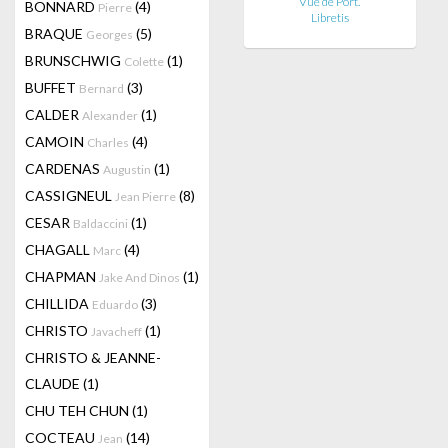
Vue de Port.
BONNARD
(4)
Pierre
Libretis
BRAQUE
(5)
Georges
BRUNSCHWIG
(1)
Colette
BUFFET
(3)
Bernard
CALDER
(1)
Alexander
CAMOIN
(4)
Charles
CARDENAS
(1)
Augustin
CASSIGNEUL
(8)
Jean Pierre
CESAR
(1)
Baldaccini
CHAGALL
(4)
Marc
CHAPMAN
(1)
Jake And Dinos
CHILLIDA
(3)
Eduardo
CHRISTO
(1)
Javacheff
CHRISTO & JEANNE-
CLAUDE
(1)
CHU TEH CHUN
(1)
COCTEAU
(14)
Jean