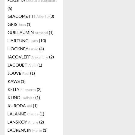
FOUJITA
Leonard Tsuguharu
(5)
GIACOMETTI
(3)
Alberto
GRIS
(1)
Juan
GUILLAUMIN
(1)
Armand
HARTUNG
(10)
Hans
HOCKNEY
(4)
David
IACOVLEFF
(2)
Alexandre
JACQUET
(1)
Alain
JOUVE
(1)
Paul
KAWS
(1)
KELLY
(2)
Ellsworth
KIJNO
(1)
Ladislas
KURODA
(1)
Aki
LALANNE
(1)
Claude
LANSKOY
(2)
Andre
LAURENCIN
(1)
Marie