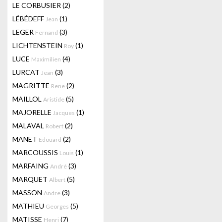
LE CORBUSIER
(2)
LÉBÉDEFF
(1)
Jean
LEGER
(3)
Fernand
LICHTENSTEIN
(1)
Roy
LUCE
(4)
Maximilien
LURCAT
(3)
Jean
MAGRITTE
(2)
Rene
MAILLOL
(5)
Aristide
MAJORELLE
(1)
Jacques
MALAVAL
(2)
Robert
MANET
(2)
Edouard
MARCOUSSIS
(1)
Louis
MARFAING
(3)
André
MARQUET
(5)
Albert
MASSON
(3)
Andre
MATHIEU
(5)
Georges
MATISSE
(7)
Henri