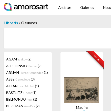
Artistes
Galeries
Nouv
/
Libretis
Oeuvres
vendu
AGAM
(2)
Yaakov
ALECHINSKY
(9)
Pierre
ARMAN
(1)
Pierre Fernandez
ASSE
(3)
Genevieve
ATLAN
(1)
Jean Michel
BASELITZ
(1)
Georg
BELMONDO
(1)
Paul
BERGMAN
(2)
Ana-Eva
Maufra