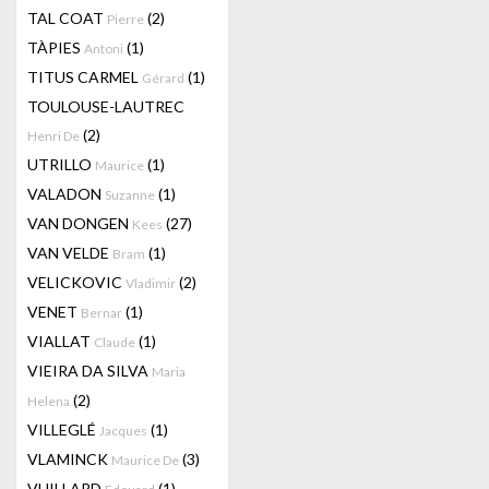
TAL COAT
(2)
Pierre
TÀPIES
(1)
Antoni
TITUS CARMEL
(1)
Gérard
TOULOUSE-LAUTREC
(2)
Henri De
UTRILLO
(1)
Maurice
VALADON
(1)
Suzanne
VAN DONGEN
(27)
Kees
VAN VELDE
(1)
Bram
VELICKOVIC
(2)
Vladimir
VENET
(1)
Bernar
VIALLAT
(1)
Claude
VIEIRA DA SILVA
Maria
(2)
Helena
VILLEGLÉ
(1)
Jacques
VLAMINCK
(3)
Maurice De
VUILLARD
(1)