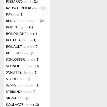
PISSARRO
(1)
Camille
RAUSCHENBERG
(1)
Robert
RAY
(1)
Man
RENOIR
(2)
Pierre-Auguste
RODIN
(1)
Auguste
RONDINONE
(1)
Ugo
ROTELLA
(1)
Mimmo
ROUAULT
(2)
Georges
RUSCHA
(1)
Edward
SCHLOSSER
(1)
Gérard
SCHNEIDER
(1)
Gérard
SCHÜTTE
(1)
Thomas
SEGUI
(1)
Antonio
SEMPÉ
(1)
Jean-Jacques
SERRANO
(2)
Andres
SIGNAC
(2)
Paul
SOULAGES
(13)
Pierre