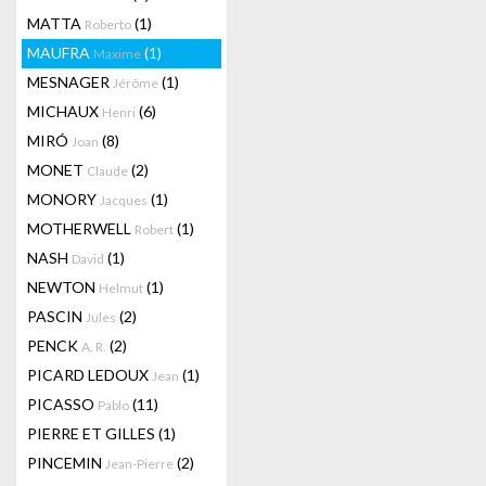
MATTA
(1)
Roberto
MAUFRA
(1)
Maxime
MESNAGER
(1)
Jérôme
MICHAUX
(6)
Henri
MIRÓ
(8)
Joan
MONET
(2)
Claude
MONORY
(1)
Jacques
MOTHERWELL
(1)
Robert
NASH
(1)
David
NEWTON
(1)
Helmut
PASCIN
(2)
Jules
PENCK
(2)
A. R.
PICARD LEDOUX
(1)
Jean
PICASSO
(11)
Pablo
PIERRE ET GILLES
(1)
PINCEMIN
(2)
Jean-Pierre