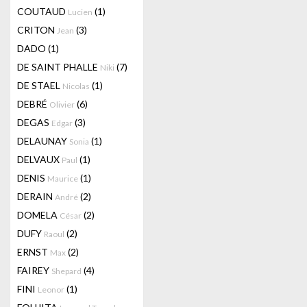
COUTAUD
(1)
Lucien
CRITON
(3)
Jean
DADO
(1)
DE SAINT PHALLE
(7)
Niki
DE STAEL
(1)
Nicolas
DEBRÉ
(6)
Olivier
DEGAS
(3)
Edgar
DELAUNAY
(1)
Sonia
DELVAUX
(1)
Paul
DENIS
(1)
Maurice
DERAIN
(2)
André
DOMELA
(2)
César
DUFY
(2)
Raoul
ERNST
(2)
Max
FAIREY
(4)
Shepard
FINI
(1)
Leonor