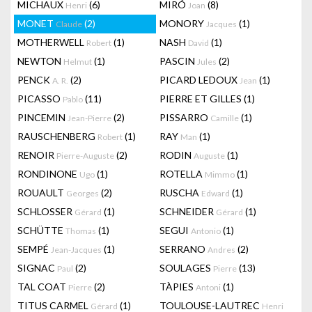
MICHAUX
(6)
MIRÓ
(8)
Henri
Joan
MONET
(2)
MONORY
(1)
Claude
Jacques
MOTHERWELL
(1)
NASH
(1)
Robert
David
NEWTON
(1)
PASCIN
(2)
Helmut
Jules
PENCK
(2)
PICARD LEDOUX
(1)
A. R.
Jean
PICASSO
(11)
PIERRE ET GILLES
(1)
Pablo
PINCEMIN
(2)
PISSARRO
(1)
Jean-Pierre
Camille
RAUSCHENBERG
(1)
RAY
(1)
Robert
Man
RENOIR
(2)
RODIN
(1)
Pierre-Auguste
Auguste
RONDINONE
(1)
ROTELLA
(1)
Ugo
Mimmo
ROUAULT
(2)
RUSCHA
(1)
Georges
Edward
SCHLOSSER
(1)
SCHNEIDER
(1)
Gérard
Gérard
SCHÜTTE
(1)
SEGUI
(1)
Thomas
Antonio
SEMPÉ
(1)
SERRANO
(2)
Jean-Jacques
Andres
SIGNAC
(2)
SOULAGES
(13)
Paul
Pierre
TAL COAT
(2)
TÀPIES
(1)
Pierre
Antoni
TITUS CARMEL
(1)
TOULOUSE-LAUTREC
Gérard
Henri