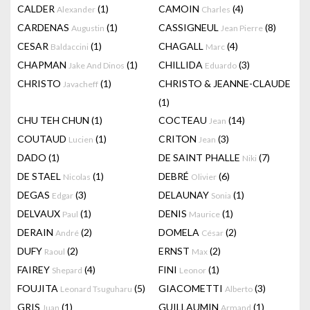
CALDER
(1)
CAMOIN
(4)
Alexander
Charles
CARDENAS
(1)
CASSIGNEUL
(8)
Augustin
Jean Pierre
CESAR
(1)
CHAGALL
(4)
Baldaccini
Marc
CHAPMAN
(1)
CHILLIDA
(3)
Jake And Dinos
Eduardo
CHRISTO
(1)
CHRISTO & JEANNE-CLAUDE
Javacheff
(1)
CHU TEH CHUN
(1)
COCTEAU
(14)
Jean
COUTAUD
(1)
CRITON
(3)
Lucien
Jean
DADO
(1)
DE SAINT PHALLE
(7)
Niki
DE STAEL
(1)
DEBRÉ
(6)
Nicolas
Olivier
DEGAS
(3)
DELAUNAY
(1)
Edgar
Sonia
DELVAUX
(1)
DENIS
(1)
Paul
Maurice
DERAIN
(2)
DOMELA
(2)
André
César
DUFY
(2)
ERNST
(2)
Raoul
Max
FAIREY
(4)
FINI
(1)
Shepard
Leonor
FOUJITA
(5)
GIACOMETTI
(3)
Leonard Tsuguharu
Alberto
GRIS
(1)
GUILLAUMIN
(1)
Juan
Armand