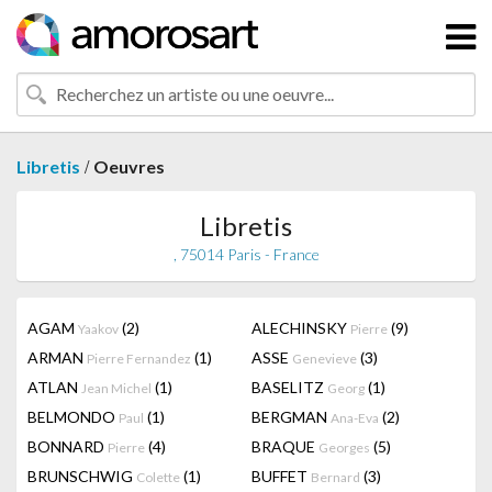
/
Libretis
Oeuvres
Libretis
, 75014 Paris - France
AGAM
(2)
ALECHINSKY
(9)
Yaakov
Pierre
ARMAN
(1)
ASSE
(3)
Pierre Fernandez
Genevieve
ATLAN
(1)
BASELITZ
(1)
Jean Michel
Georg
BELMONDO
(1)
BERGMAN
(2)
Paul
Ana-Eva
BONNARD
(4)
BRAQUE
(5)
Pierre
Georges
BRUNSCHWIG
(1)
BUFFET
(3)
Colette
Bernard