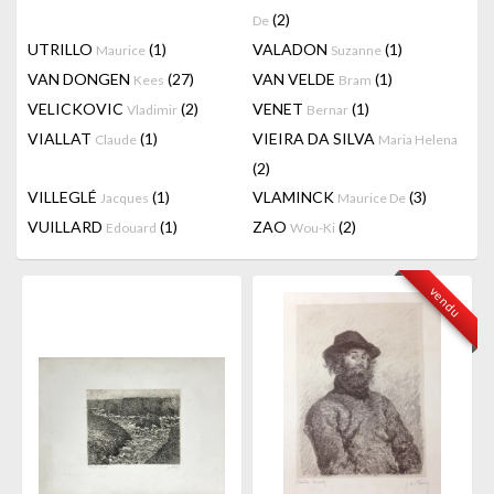
(2)
De
UTRILLO
(1)
VALADON
(1)
Maurice
Suzanne
VAN DONGEN
(27)
VAN VELDE
(1)
Kees
Bram
VELICKOVIC
(2)
VENET
(1)
Vladimir
Bernar
VIALLAT
(1)
VIEIRA DA SILVA
Claude
Maria Helena
(2)
VILLEGLÉ
(1)
VLAMINCK
(3)
Jacques
Maurice De
VUILLARD
(1)
ZAO
(2)
Edouard
Wou-Ki
vendu