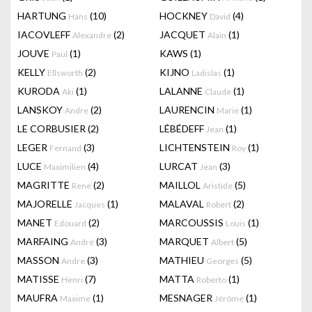
HARTUNG
(10)
HOCKNEY
(4)
Hans
David
IACOVLEFF
(2)
JACQUET
(1)
Alexandre
Alain
JOUVE
(1)
KAWS
(1)
Paul
KELLY
(2)
KIJNO
(1)
Ellsworth
Ladislas
KURODA
(1)
LALANNE
(1)
Aki
Claude
LANSKOY
(2)
LAURENCIN
(1)
Andre
Marie
LE CORBUSIER
(2)
LÉBÉDEFF
(1)
Jean
LEGER
(3)
LICHTENSTEIN
(1)
Fernand
Roy
LUCE
(4)
LURCAT
(3)
Maximilien
Jean
MAGRITTE
(2)
MAILLOL
(5)
Rene
Aristide
MAJORELLE
(1)
MALAVAL
(2)
Jacques
Robert
MANET
(2)
MARCOUSSIS
(1)
Edouard
Louis
MARFAING
(3)
MARQUET
(5)
André
Albert
MASSON
(3)
MATHIEU
(5)
Andre
Georges
MATISSE
(7)
MATTA
(1)
Henri
Roberto
MAUFRA
(1)
MESNAGER
(1)
Maxime
Jérôme