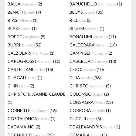
BALLA
(2)
BARUCHELLO
(1)
Giacomo
Gianfranco
BENATI
(7)
BEUYS
(35)
Davide
Joseph
BIASI
(1)
BILL
(5)
Alberto
Max
BLAKE
(1)
BLUHM
(1)
Peter
Norman
BOETTI
(5)
BONALUMI
(11)
Alighiero
Agostino
BURRI
(52)
CALDERARA
(18)
Alberto
Antonio
CALZOLARI
(1)
CAMPIGLI
(2)
Pier Paulo
Massimo
CAPOGROSSI
(10)
CASCELLA
(13)
Giuseppe
Tommaso
CASTELLANI
(16)
CEROLI
(10)
Enrico
Mario
CHAGALL
(1)
CHIA
(36)
Marc
Sandro
CHIN
(2)
CHRISTO
(5)
Hsiao
Javacheff
CHRISTO & JEANNE-CLAUDE
COLOMBO
(2)
Gianni
(1)
CONSAGRA
(12)
Pietro
CORNEILLE
(16)
CORPORA
(1)
Guillaume
Antonio
COSTALONGA
(1)
CUCCHI
(5)
Franco
Enzo
DADAMAINO
(2)
DE ALEXANDRIS
(1)
Sandro
DE CHIRICO
(25)
DE MARIA
(3)
Giorgio
Nicola