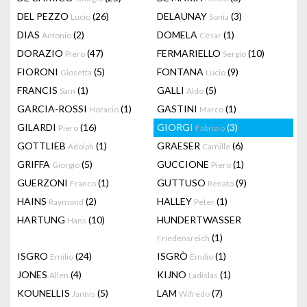
DEL PEZZO
(26)
DELAUNAY
(3)
Lucio
Sonia
DIAS
(2)
DOMELA
(1)
Antonio
César
DORAZIO
(47)
FERMARIELLO
(10)
Piero
Sergio
FIORONI
(5)
FONTANA
(9)
Giosetta
Lucio
FRANCIS
(1)
GALLI
(5)
Sam
Aldo
GARCIA-ROSSI
(1)
GASTINI
(1)
Horacio
Marco
GILARDI
(16)
GIORGI
(3)
Piero
Fabrizio
GOTTLIEB
(1)
GRAESER
(6)
Adolph
Camille
GRIFFA
(5)
GUCCIONE
(1)
Giorgio
Piero
GUERZONI
(1)
GUTTUSO
(9)
Franco
Renato
HAINS
(2)
HALLEY
(1)
Raymond
Peter
HARTUNG
(10)
HUNDERTWASSER
Hans
(1)
Friedensreich
ISGRO
(24)
ISGRÒ
(1)
Emilio
Emilio
JONES
(4)
KIJNO
(1)
Allen
Ladislas
KOUNELLIS
(5)
LAM
(7)
Jannis
Wifredo