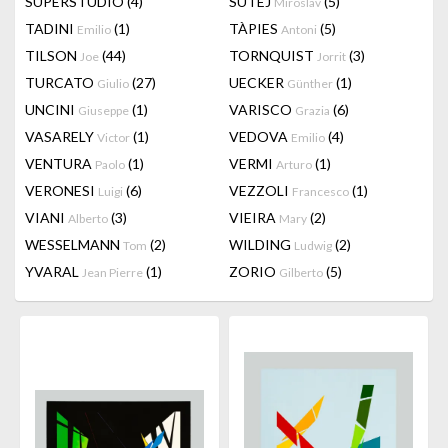
SUPERSTUDIO
(4)
SUTEJ
(5)
Miroslav
TADINI
(1)
TÀPIES
(5)
Emilio
Antoni
TILSON
(44)
TORNQUIST
(3)
Joe
Jorrit
TURCATO
(27)
UECKER
(1)
Giulio
Günther
UNCINI
(1)
VARISCO
(6)
Giuseppe
Grazia
VASARELY
(1)
VEDOVA
(4)
Victor
Emilio
VENTURA
(1)
VERMI
(1)
Paolo
Arturo
VERONESI
(6)
VEZZOLI
(1)
Luigi
Francesco
VIANI
(3)
VIEIRA
(2)
Alberto
Mary
WESSELMANN
(2)
WILDING
(2)
Tom
Ludwig
YVARAL
(1)
ZORIO
(5)
Jean Pierre
Gilberto