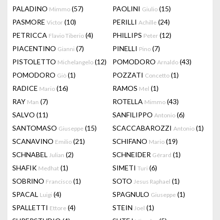
PALADINO
(57)
PAOLINI
(15)
Mimmo
Giulio
PASMORE
(10)
PERILLI
(24)
Victor
Achille
PETRICCA
(4)
PHILLIPS
(12)
Flavio Tiberio
Peter
PIACENTINO
(7)
PINELLI
(7)
Gianni
Pino
PISTOLETTO
(12)
POMODORO
(43)
Michelangelo
Arnaldo
POMODORO
(1)
POZZATI
(1)
Giò
Concetto
RADICE
(16)
RAMOS
(1)
Mario
Mel
RAY
(7)
ROTELLA
(43)
Man
Mimmo
SALVO
(11)
SANFILIPPO
(6)
Antonio
SANTOMASO
(15)
SCACCABAROZZI
(1)
Giuseppe
Antonio
SCANAVINO
(21)
SCHIFANO
(19)
Emilio
Mario
SCHNABEL
(2)
SCHNEIDER
(1)
Julian
Gérard
SHAFIK
(1)
SIMETI
(6)
Medhat
Turi
SOBRINO
(1)
SOTO
(1)
Francisco
Jesus Raphael
SPACAL
(4)
SPAGNULO
(1)
Luigi
Giuseppe
SPALLETTI
(4)
STEIN
(1)
Ettore
Joel