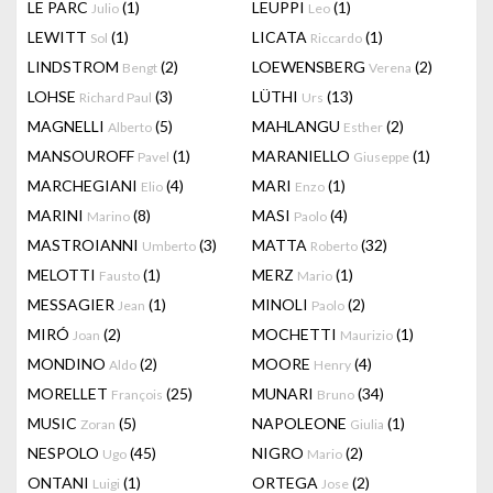
LE PARC
(1)
LEUPPI
(1)
Julio
Leo
LEWITT
(1)
LICATA
(1)
Sol
Riccardo
LINDSTROM
(2)
LOEWENSBERG
(2)
Bengt
Verena
LOHSE
(3)
LÜTHI
(13)
Richard Paul
Urs
MAGNELLI
(5)
MAHLANGU
(2)
Alberto
Esther
MANSOUROFF
(1)
MARANIELLO
(1)
Pavel
Giuseppe
MARCHEGIANI
(4)
MARI
(1)
Elio
Enzo
MARINI
(8)
MASI
(4)
Marino
Paolo
MASTROIANNI
(3)
MATTA
(32)
Umberto
Roberto
MELOTTI
(1)
MERZ
(1)
Fausto
Mario
MESSAGIER
(1)
MINOLI
(2)
Jean
Paolo
MIRÓ
(2)
MOCHETTI
(1)
Joan
Maurizio
MONDINO
(2)
MOORE
(4)
Aldo
Henry
MORELLET
(25)
MUNARI
(34)
François
Bruno
MUSIC
(5)
NAPOLEONE
(1)
Zoran
Giulia
NESPOLO
(45)
NIGRO
(2)
Ugo
Mario
ONTANI
(1)
ORTEGA
(2)
Luigi
Jose