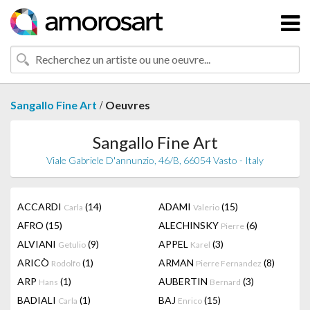
/
Sangallo Fine Art
Oeuvres
Sangallo Fine Art
Viale Gabriele D'annunzio, 46/B, 66054 Vasto - Italy
ACCARDI
(14)
ADAMI
(15)
Carla
Valerio
AFRO
(15)
ALECHINSKY
(6)
Pierre
ALVIANI
(9)
APPEL
(3)
Getulio
Karel
ARICÒ
(1)
ARMAN
(8)
Rodolfo
Pierre Fernandez
ARP
(1)
AUBERTIN
(3)
Hans
Bernard
BADIALI
(1)
BAJ
(15)
Carla
Enrico