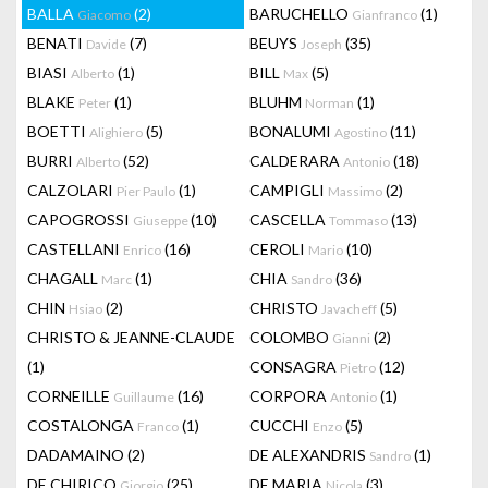
BALLA
(2)
BARUCHELLO
(1)
Giacomo
Gianfranco
BENATI
(7)
BEUYS
(35)
Davide
Joseph
BIASI
(1)
BILL
(5)
Alberto
Max
BLAKE
(1)
BLUHM
(1)
Peter
Norman
BOETTI
(5)
BONALUMI
(11)
Alighiero
Agostino
BURRI
(52)
CALDERARA
(18)
Alberto
Antonio
CALZOLARI
(1)
CAMPIGLI
(2)
Pier Paulo
Massimo
CAPOGROSSI
(10)
CASCELLA
(13)
Giuseppe
Tommaso
CASTELLANI
(16)
CEROLI
(10)
Enrico
Mario
CHAGALL
(1)
CHIA
(36)
Marc
Sandro
CHIN
(2)
CHRISTO
(5)
Hsiao
Javacheff
CHRISTO & JEANNE-CLAUDE
COLOMBO
(2)
Gianni
(1)
CONSAGRA
(12)
Pietro
CORNEILLE
(16)
CORPORA
(1)
Guillaume
Antonio
COSTALONGA
(1)
CUCCHI
(5)
Franco
Enzo
DADAMAINO
(2)
DE ALEXANDRIS
(1)
Sandro
DE CHIRICO
(25)
DE MARIA
(3)
Giorgio
Nicola