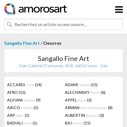
/
Sangallo Fine Art
Oeuvres
Sangallo Fine Art
Viale Gabriele D'annunzio, 46/B, 66054 Vasto - Italy
ACCARDI
(14)
ADAMI
(15)
Carla
Valerio
AFRO
(15)
ALECHINSKY
(6)
Pierre
ALVIANI
(9)
APPEL
(3)
Getulio
Karel
ARICÒ
(1)
ARMAN
(8)
Rodolfo
Pierre Fernandez
ARP
(1)
AUBERTIN
(3)
Hans
Bernard
BADIALI
(1)
BAJ
(15)
Carla
Enrico