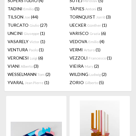
SUPERSTUDIO
(4)
SUTEJ
(5)
Miroslav
TADINI
(1)
TÀPIES
(5)
Emilio
Antoni
TILSON
(44)
TORNQUIST
(3)
Joe
Jorrit
TURCATO
(27)
UECKER
(1)
Giulio
Günther
UNCINI
(1)
VARISCO
(6)
Giuseppe
Grazia
VASARELY
(1)
VEDOVA
(4)
Victor
Emilio
VENTURA
(1)
VERMI
(1)
Paolo
Arturo
VERONESI
(6)
VEZZOLI
(1)
Luigi
Francesco
VIANI
(3)
VIEIRA
(2)
Alberto
Mary
WESSELMANN
(2)
WILDING
(2)
Tom
Ludwig
YVARAL
(1)
ZORIO
(5)
Jean Pierre
Gilberto