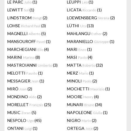
LE PARC
(1)
LEUPPI
(1)
Julio
Leo
LEWITT
(1)
LICATA
(1)
Sol
Riccardo
LINDSTROM
(2)
LOEWENSBERG
(2)
Bengt
Verena
LOHSE
(3)
LÜTHI
(13)
Richard Paul
Urs
MAGNELLI
(5)
MAHLANGU
(2)
Alberto
Esther
MANSOUROFF
(1)
MARANIELLO
(1)
Pavel
Giuseppe
MARCHEGIANI
(4)
MARI
(1)
Elio
Enzo
MARINI
(8)
MASI
(4)
Marino
Paolo
MASTROIANNI
(3)
MATTA
(32)
Umberto
Roberto
MELOTTI
(1)
MERZ
(1)
Fausto
Mario
MESSAGIER
(1)
MINOLI
(2)
Jean
Paolo
MIRÓ
(2)
MOCHETTI
(1)
Joan
Maurizio
MONDINO
(2)
MOORE
(4)
Aldo
Henry
MORELLET
(25)
MUNARI
(34)
François
Bruno
MUSIC
(5)
NAPOLEONE
(1)
Zoran
Giulia
NESPOLO
(45)
NIGRO
(2)
Ugo
Mario
ONTANI
(1)
ORTEGA
(2)
Luigi
Jose