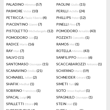
PALADINO
(57)
PAOLINI
(15)
Mimmo
Giulio
PASMORE
(10)
PERILLI
(24)
Victor
Achille
PETRICCA
(4)
PHILLIPS
(12)
Flavio Tiberio
Peter
PIACENTINO
(7)
PINELLI
(7)
Gianni
Pino
PISTOLETTO
(12)
POMODORO
(43)
Michelangelo
Arnaldo
POMODORO
(1)
POZZATI
(1)
Giò
Concetto
RADICE
(16)
RAMOS
(1)
Mario
Mel
RAY
(7)
ROTELLA
(43)
Man
Mimmo
SALVO
(11)
SANFILIPPO
(6)
Antonio
SANTOMASO
(15)
SCACCABAROZZI
(1)
Giuseppe
Antonio
SCANAVINO
(21)
SCHIFANO
(19)
Emilio
Mario
SCHNABEL
(2)
SCHNEIDER
(1)
Julian
Gérard
SHAFIK
(1)
SIMETI
(6)
Medhat
Turi
SOBRINO
(1)
SOTO
(1)
Francisco
Jesus Raphael
SPACAL
(4)
SPAGNULO
(1)
Luigi
Giuseppe
SPALLETTI
(4)
STEIN
(1)
Ettore
Joel