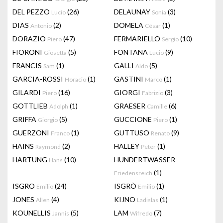
DEL PEZZO
(26)
DELAUNAY
(3)
Lucio
Sonia
DIAS
(2)
DOMELA
(1)
Antonio
César
DORAZIO
(47)
FERMARIELLO
(10)
Piero
Sergio
FIORONI
(5)
FONTANA
(9)
Giosetta
Lucio
FRANCIS
(1)
GALLI
(5)
Sam
Aldo
GARCIA-ROSSI
(1)
GASTINI
(1)
Horacio
Marco
GILARDI
(16)
GIORGI
(3)
Piero
Fabrizio
GOTTLIEB
(1)
GRAESER
(6)
Adolph
Camille
GRIFFA
(5)
GUCCIONE
(1)
Giorgio
Piero
GUERZONI
(1)
GUTTUSO
(9)
Franco
Renato
HAINS
(2)
HALLEY
(1)
Raymond
Peter
HARTUNG
(10)
HUNDERTWASSER
Hans
(1)
Friedensreich
ISGRO
(24)
ISGRÒ
(1)
Emilio
Emilio
JONES
(4)
KIJNO
(1)
Allen
Ladislas
KOUNELLIS
(5)
LAM
(7)
Jannis
Wifredo