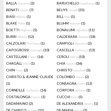
BALLA
(2)
BARUCHELLO
(1)
Giacomo
Gianfranco
BENATI
(7)
BEUYS
(35)
Davide
Joseph
BIASI
(1)
BILL
(5)
Alberto
Max
BLAKE
(1)
BLUHM
(1)
Peter
Norman
BOETTI
(5)
BONALUMI
(11)
Alighiero
Agostino
BURRI
(52)
CALDERARA
(18)
Alberto
Antonio
CALZOLARI
(1)
CAMPIGLI
(2)
Pier Paulo
Massimo
CAPOGROSSI
(10)
CASCELLA
(13)
Giuseppe
Tommaso
CASTELLANI
(16)
CEROLI
(10)
Enrico
Mario
CHAGALL
(1)
CHIA
(36)
Marc
Sandro
CHIN
(2)
CHRISTO
(5)
Hsiao
Javacheff
CHRISTO & JEANNE-CLAUDE
COLOMBO
(2)
Gianni
(1)
CONSAGRA
(12)
Pietro
CORNEILLE
(16)
CORPORA
(1)
Guillaume
Antonio
COSTALONGA
(1)
CUCCHI
(5)
Franco
Enzo
DADAMAINO
(2)
DE ALEXANDRIS
(1)
Sandro
DE CHIRICO
(25)
DE MARIA
(3)
Giorgio
Nicola