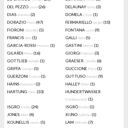
DEL PEZZO
(26)
DELAUNAY
(3)
Lucio
Sonia
DIAS
(2)
DOMELA
(1)
Antonio
César
DORAZIO
(47)
FERMARIELLO
(10)
Piero
Sergio
FIORONI
(5)
FONTANA
(9)
Giosetta
Lucio
FRANCIS
(1)
GALLI
(5)
Sam
Aldo
GARCIA-ROSSI
(1)
GASTINI
(1)
Horacio
Marco
GILARDI
(16)
GIORGI
(3)
Piero
Fabrizio
GOTTLIEB
(1)
GRAESER
(6)
Adolph
Camille
GRIFFA
(5)
GUCCIONE
(1)
Giorgio
Piero
GUERZONI
(1)
GUTTUSO
(9)
Franco
Renato
HAINS
(2)
HALLEY
(1)
Raymond
Peter
HARTUNG
(10)
HUNDERTWASSER
Hans
(1)
Friedensreich
ISGRO
(24)
ISGRÒ
(1)
Emilio
Emilio
JONES
(4)
KIJNO
(1)
Allen
Ladislas
KOUNELLIS
(5)
LAM
(7)
Jannis
Wifredo