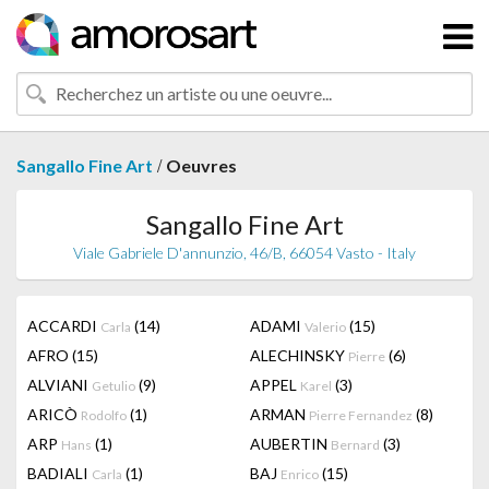
/
Sangallo Fine Art
Oeuvres
Sangallo Fine Art
Viale Gabriele D'annunzio, 46/B, 66054 Vasto - Italy
ACCARDI
(14)
ADAMI
(15)
Carla
Valerio
AFRO
(15)
ALECHINSKY
(6)
Pierre
ALVIANI
(9)
APPEL
(3)
Getulio
Karel
ARICÒ
(1)
ARMAN
(8)
Rodolfo
Pierre Fernandez
ARP
(1)
AUBERTIN
(3)
Hans
Bernard
BADIALI
(1)
BAJ
(15)
Carla
Enrico