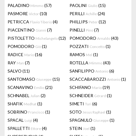
PALADINO
(57)
PAOLINI
(15)
Mimmo
Giulio
PASMORE
(10)
PERILLI
(24)
Victor
Achille
PETRICCA
(4)
PHILLIPS
(12)
Flavio Tiberio
Peter
PIACENTINO
(7)
PINELLI
(7)
Gianni
Pino
PISTOLETTO
(12)
POMODORO
(43)
Michelangelo
Arnaldo
POMODORO
(1)
POZZATI
(1)
Giò
Concetto
RADICE
(16)
RAMOS
(1)
Mario
Mel
RAY
(7)
ROTELLA
(43)
Man
Mimmo
SALVO
(11)
SANFILIPPO
(6)
Antonio
SANTOMASO
(15)
SCACCABAROZZI
(1)
Giuseppe
Antonio
SCANAVINO
(21)
SCHIFANO
(19)
Emilio
Mario
SCHNABEL
(2)
SCHNEIDER
(1)
Julian
Gérard
SHAFIK
(1)
SIMETI
(6)
Medhat
Turi
SOBRINO
(1)
SOTO
(1)
Francisco
Jesus Raphael
SPACAL
(4)
SPAGNULO
(1)
Luigi
Giuseppe
SPALLETTI
(4)
STEIN
(1)
Ettore
Joel