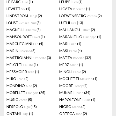
LE PARC
(1)
LEUPPI
(1)
Julio
Leo
LEWITT
(1)
LICATA
(1)
Sol
Riccardo
LINDSTROM
(2)
LOEWENSBERG
(2)
Bengt
Verena
LOHSE
(3)
LÜTHI
(13)
Richard Paul
Urs
MAGNELLI
(5)
MAHLANGU
(2)
Alberto
Esther
MANSOUROFF
(1)
MARANIELLO
(1)
Pavel
Giuseppe
MARCHEGIANI
(4)
MARI
(1)
Elio
Enzo
MARINI
(8)
MASI
(4)
Marino
Paolo
MASTROIANNI
(3)
MATTA
(32)
Umberto
Roberto
MELOTTI
(1)
MERZ
(1)
Fausto
Mario
MESSAGIER
(1)
MINOLI
(2)
Jean
Paolo
MIRÓ
(2)
MOCHETTI
(1)
Joan
Maurizio
MONDINO
(2)
MOORE
(4)
Aldo
Henry
MORELLET
(25)
MUNARI
(34)
François
Bruno
MUSIC
(5)
NAPOLEONE
(1)
Zoran
Giulia
NESPOLO
(45)
NIGRO
(2)
Ugo
Mario
ONTANI
(1)
ORTEGA
(2)
Luigi
Jose