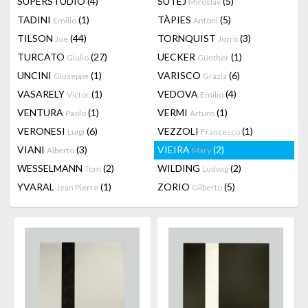
SUPERSTUDIO
(4)
SUTEJ
(5)
Miroslav
TADINI
(1)
TÀPIES
(5)
Emilio
Antoni
TILSON
(44)
TORNQUIST
(3)
Joe
Jorrit
TURCATO
(27)
UECKER
(1)
Giulio
Günther
UNCINI
(1)
VARISCO
(6)
Giuseppe
Grazia
VASARELY
(1)
VEDOVA
(4)
Victor
Emilio
VENTURA
(1)
VERMI
(1)
Paolo
Arturo
VERONESI
(6)
VEZZOLI
(1)
Luigi
Francesco
VIANI
(3)
VIEIRA
(2)
Alberto
Mary
WESSELMANN
(2)
WILDING
(2)
Tom
Ludwig
YVARAL
(1)
ZORIO
(5)
Jean Pierre
Gilberto