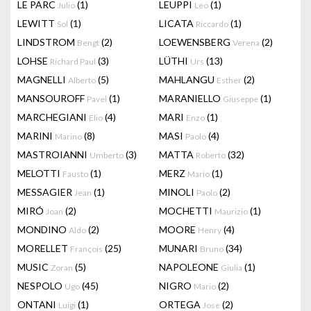
LE PARC
(1)
LEUPPI
(1)
Julio
Leo
LEWITT
(1)
LICATA
(1)
Sol
Riccardo
LINDSTROM
(2)
LOEWENSBERG
(2)
Bengt
Verena
LOHSE
(3)
LÜTHI
(13)
Richard Paul
Urs
MAGNELLI
(5)
MAHLANGU
(2)
Alberto
Esther
MANSOUROFF
(1)
MARANIELLO
(1)
Pavel
Giuseppe
MARCHEGIANI
(4)
MARI
(1)
Elio
Enzo
MARINI
(8)
MASI
(4)
Marino
Paolo
MASTROIANNI
(3)
MATTA
(32)
Umberto
Roberto
MELOTTI
(1)
MERZ
(1)
Fausto
Mario
MESSAGIER
(1)
MINOLI
(2)
Jean
Paolo
MIRÓ
(2)
MOCHETTI
(1)
Joan
Maurizio
MONDINO
(2)
MOORE
(4)
Aldo
Henry
MORELLET
(25)
MUNARI
(34)
François
Bruno
MUSIC
(5)
NAPOLEONE
(1)
Zoran
Giulia
NESPOLO
(45)
NIGRO
(2)
Ugo
Mario
ONTANI
(1)
ORTEGA
(2)
Luigi
Jose