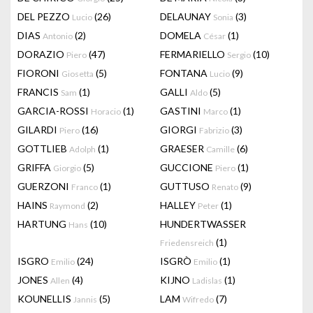
DEL PEZZO
(26)
DELAUNAY
(3)
Lucio
Sonia
DIAS
(2)
DOMELA
(1)
Antonio
César
DORAZIO
(47)
FERMARIELLO
(10)
Piero
Sergio
FIORONI
(5)
FONTANA
(9)
Giosetta
Lucio
FRANCIS
(1)
GALLI
(5)
Sam
Aldo
GARCIA-ROSSI
(1)
GASTINI
(1)
Horacio
Marco
GILARDI
(16)
GIORGI
(3)
Piero
Fabrizio
GOTTLIEB
(1)
GRAESER
(6)
Adolph
Camille
GRIFFA
(5)
GUCCIONE
(1)
Giorgio
Piero
GUERZONI
(1)
GUTTUSO
(9)
Franco
Renato
HAINS
(2)
HALLEY
(1)
Raymond
Peter
HARTUNG
(10)
HUNDERTWASSER
Hans
(1)
Friedensreich
ISGRO
(24)
ISGRÒ
(1)
Emilio
Emilio
JONES
(4)
KIJNO
(1)
Allen
Ladislas
KOUNELLIS
(5)
LAM
(7)
Jannis
Wifredo