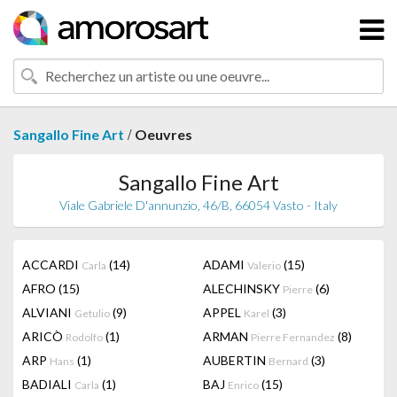
/
Sangallo Fine Art
Oeuvres
Sangallo Fine Art
Viale Gabriele D'annunzio, 46/B, 66054 Vasto - Italy
ACCARDI
(14)
ADAMI
(15)
Carla
Valerio
AFRO
(15)
ALECHINSKY
(6)
Pierre
ALVIANI
(9)
APPEL
(3)
Getulio
Karel
ARICÒ
(1)
ARMAN
(8)
Rodolfo
Pierre Fernandez
ARP
(1)
AUBERTIN
(3)
Hans
Bernard
BADIALI
(1)
BAJ
(15)
Carla
Enrico