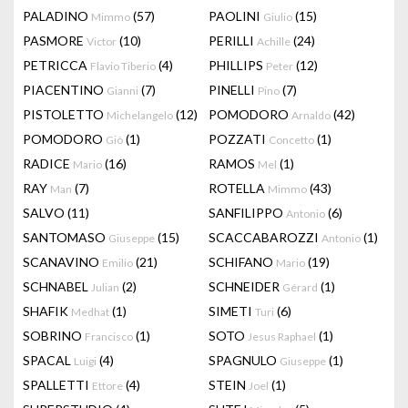
PALADINO
(57)
PAOLINI
(15)
Mimmo
Giulio
PASMORE
(10)
PERILLI
(24)
Victor
Achille
PETRICCA
(4)
PHILLIPS
(12)
Flavio Tiberio
Peter
PIACENTINO
(7)
PINELLI
(7)
Gianni
Pino
PISTOLETTO
(12)
POMODORO
(42)
Michelangelo
Arnaldo
POMODORO
(1)
POZZATI
(1)
Giò
Concetto
RADICE
(16)
RAMOS
(1)
Mario
Mel
RAY
(7)
ROTELLA
(43)
Man
Mimmo
SALVO
(11)
SANFILIPPO
(6)
Antonio
SANTOMASO
(15)
SCACCABAROZZI
(1)
Giuseppe
Antonio
SCANAVINO
(21)
SCHIFANO
(19)
Emilio
Mario
SCHNABEL
(2)
SCHNEIDER
(1)
Julian
Gérard
SHAFIK
(1)
SIMETI
(6)
Medhat
Turi
SOBRINO
(1)
SOTO
(1)
Francisco
Jesus Raphael
SPACAL
(4)
SPAGNULO
(1)
Luigi
Giuseppe
SPALLETTI
(4)
STEIN
(1)
Ettore
Joel