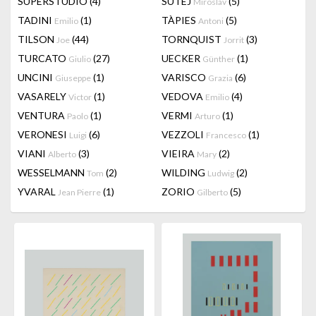
SUPERSTUDIO
(4)
SUTEJ
(5)
Miroslav
TADINI
(1)
TÀPIES
(5)
Emilio
Antoni
TILSON
(44)
TORNQUIST
(3)
Joe
Jorrit
TURCATO
(27)
UECKER
(1)
Giulio
Günther
UNCINI
(1)
VARISCO
(6)
Giuseppe
Grazia
VASARELY
(1)
VEDOVA
(4)
Victor
Emilio
VENTURA
(1)
VERMI
(1)
Paolo
Arturo
VERONESI
(6)
VEZZOLI
(1)
Luigi
Francesco
VIANI
(3)
VIEIRA
(2)
Alberto
Mary
WESSELMANN
(2)
WILDING
(2)
Tom
Ludwig
YVARAL
(1)
ZORIO
(5)
Jean Pierre
Gilberto