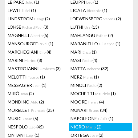
LE PARC
(1)
LEUPPI
(1)
Julio
Leo
LEWITT
(1)
LICATA
(1)
Sol
Riccardo
LINDSTROM
(2)
LOEWENSBERG
(2)
Bengt
Verena
LOHSE
(3)
LÜTHI
(13)
Richard Paul
Urs
MAGNELLI
(5)
MAHLANGU
(2)
Alberto
Esther
MANSOUROFF
(1)
MARANIELLO
(1)
Pavel
Giuseppe
MARCHEGIANI
(4)
MARI
(1)
Elio
Enzo
MARINI
(8)
MASI
(4)
Marino
Paolo
MASTROIANNI
(3)
MATTA
(32)
Umberto
Roberto
MELOTTI
(1)
MERZ
(1)
Fausto
Mario
MESSAGIER
(1)
MINOLI
(2)
Jean
Paolo
MIRÓ
(2)
MOCHETTI
(1)
Joan
Maurizio
MONDINO
(2)
MOORE
(4)
Aldo
Henry
MORELLET
(25)
MUNARI
(34)
François
Bruno
MUSIC
(5)
NAPOLEONE
(1)
Zoran
Giulia
NESPOLO
(45)
NIGRO
(2)
Ugo
Mario
ONTANI
(1)
ORTEGA
(2)
Luigi
Jose