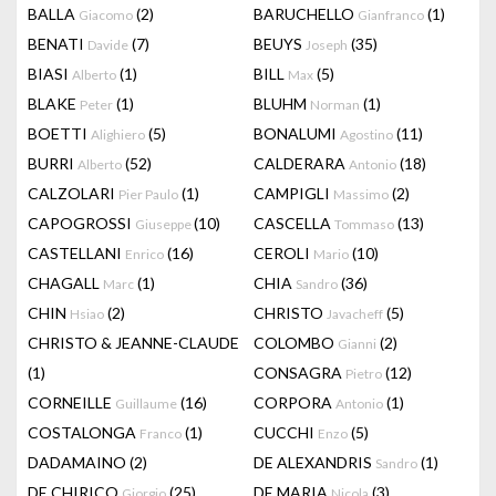
BALLA
(2)
BARUCHELLO
(1)
Giacomo
Gianfranco
BENATI
(7)
BEUYS
(35)
Davide
Joseph
BIASI
(1)
BILL
(5)
Alberto
Max
BLAKE
(1)
BLUHM
(1)
Peter
Norman
BOETTI
(5)
BONALUMI
(11)
Alighiero
Agostino
BURRI
(52)
CALDERARA
(18)
Alberto
Antonio
CALZOLARI
(1)
CAMPIGLI
(2)
Pier Paulo
Massimo
CAPOGROSSI
(10)
CASCELLA
(13)
Giuseppe
Tommaso
CASTELLANI
(16)
CEROLI
(10)
Enrico
Mario
CHAGALL
(1)
CHIA
(36)
Marc
Sandro
CHIN
(2)
CHRISTO
(5)
Hsiao
Javacheff
CHRISTO & JEANNE-CLAUDE
COLOMBO
(2)
Gianni
(1)
CONSAGRA
(12)
Pietro
CORNEILLE
(16)
CORPORA
(1)
Guillaume
Antonio
COSTALONGA
(1)
CUCCHI
(5)
Franco
Enzo
DADAMAINO
(2)
DE ALEXANDRIS
(1)
Sandro
DE CHIRICO
(25)
DE MARIA
(3)
Giorgio
Nicola