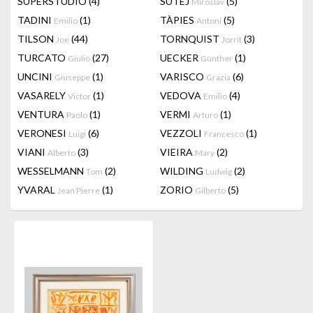
SUPERSTUDIO
(4)
SUTEJ
(5)
Miroslav
TADINI
(1)
TÀPIES
(5)
Emilio
Antoni
TILSON
(44)
TORNQUIST
(3)
Joe
Jorrit
TURCATO
(27)
UECKER
(1)
Giulio
Günther
UNCINI
(1)
VARISCO
(6)
Giuseppe
Grazia
VASARELY
(1)
VEDOVA
(4)
Victor
Emilio
VENTURA
(1)
VERMI
(1)
Paolo
Arturo
VERONESI
(6)
VEZZOLI
(1)
Luigi
Francesco
VIANI
(3)
VIEIRA
(2)
Alberto
Mary
WESSELMANN
(2)
WILDING
(2)
Tom
Ludwig
YVARAL
(1)
ZORIO
(5)
Jean Pierre
Gilberto