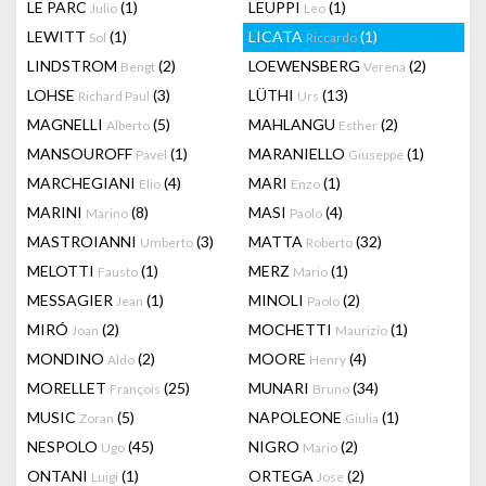
LE PARC
(1)
LEUPPI
(1)
Julio
Leo
LEWITT
(1)
LICATA
(1)
Sol
Riccardo
LINDSTROM
(2)
LOEWENSBERG
(2)
Bengt
Verena
LOHSE
(3)
LÜTHI
(13)
Richard Paul
Urs
MAGNELLI
(5)
MAHLANGU
(2)
Alberto
Esther
MANSOUROFF
(1)
MARANIELLO
(1)
Pavel
Giuseppe
MARCHEGIANI
(4)
MARI
(1)
Elio
Enzo
MARINI
(8)
MASI
(4)
Marino
Paolo
MASTROIANNI
(3)
MATTA
(32)
Umberto
Roberto
MELOTTI
(1)
MERZ
(1)
Fausto
Mario
MESSAGIER
(1)
MINOLI
(2)
Jean
Paolo
MIRÓ
(2)
MOCHETTI
(1)
Joan
Maurizio
MONDINO
(2)
MOORE
(4)
Aldo
Henry
MORELLET
(25)
MUNARI
(34)
François
Bruno
MUSIC
(5)
NAPOLEONE
(1)
Zoran
Giulia
NESPOLO
(45)
NIGRO
(2)
Ugo
Mario
ONTANI
(1)
ORTEGA
(2)
Luigi
Jose