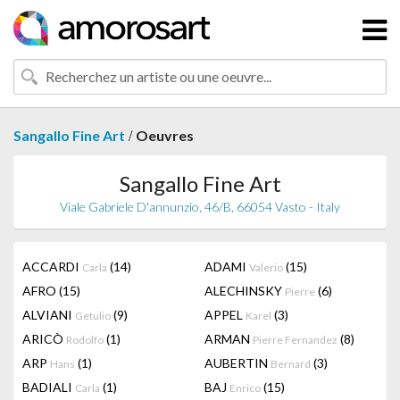
/
Sangallo Fine Art
Oeuvres
Sangallo Fine Art
Viale Gabriele D'annunzio, 46/B, 66054 Vasto - Italy
ACCARDI
(14)
ADAMI
(15)
Carla
Valerio
AFRO
(15)
ALECHINSKY
(6)
Pierre
ALVIANI
(9)
APPEL
(3)
Getulio
Karel
ARICÒ
(1)
ARMAN
(8)
Rodolfo
Pierre Fernandez
ARP
(1)
AUBERTIN
(3)
Hans
Bernard
BADIALI
(1)
BAJ
(15)
Carla
Enrico