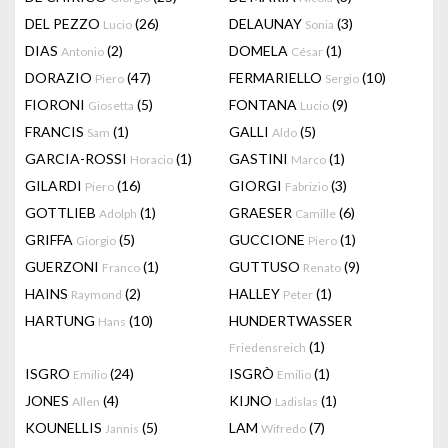
DEL PEZZO
(26)
DELAUNAY
(3)
Lucio
Sonia
DIAS
(2)
DOMELA
(1)
Antonio
César
DORAZIO
(47)
FERMARIELLO
(10)
Piero
Sergio
FIORONI
(5)
FONTANA
(9)
Giosetta
Lucio
FRANCIS
(1)
GALLI
(5)
Sam
Aldo
GARCIA-ROSSI
(1)
GASTINI
(1)
Horacio
Marco
GILARDI
(16)
GIORGI
(3)
Piero
Fabrizio
GOTTLIEB
(1)
GRAESER
(6)
Adolph
Camille
GRIFFA
(5)
GUCCIONE
(1)
Giorgio
Piero
GUERZONI
(1)
GUTTUSO
(9)
Franco
Renato
HAINS
(2)
HALLEY
(1)
Raymond
Peter
HARTUNG
(10)
HUNDERTWASSER
Hans
(1)
Friedensreich
ISGRO
(24)
ISGRÒ
(1)
Emilio
Emilio
JONES
(4)
KIJNO
(1)
Allen
Ladislas
KOUNELLIS
(5)
LAM
(7)
Jannis
Wifredo