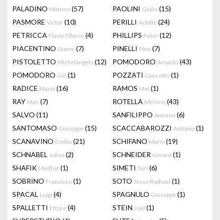
PALADINO
(57)
PAOLINI
(15)
Mimmo
Giulio
PASMORE
(10)
PERILLI
(24)
Victor
Achille
PETRICCA
(4)
PHILLIPS
(12)
Flavio Tiberio
Peter
PIACENTINO
(7)
PINELLI
(7)
Gianni
Pino
PISTOLETTO
(12)
POMODORO
(43)
Michelangelo
Arnaldo
POMODORO
(1)
POZZATI
(1)
Giò
Concetto
RADICE
(16)
RAMOS
(1)
Mario
Mel
RAY
(7)
ROTELLA
(43)
Man
Mimmo
SALVO
(11)
SANFILIPPO
(6)
Antonio
SANTOMASO
(15)
SCACCABAROZZI
(1)
Giuseppe
Antonio
SCANAVINO
(21)
SCHIFANO
(19)
Emilio
Mario
SCHNABEL
(2)
SCHNEIDER
(1)
Julian
Gérard
SHAFIK
(1)
SIMETI
(6)
Medhat
Turi
SOBRINO
(1)
SOTO
(1)
Francisco
Jesus Raphael
SPACAL
(4)
SPAGNULO
(1)
Luigi
Giuseppe
SPALLETTI
(4)
STEIN
(1)
Ettore
Joel