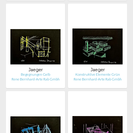
Jaeger
Jaeger
Begegnungen Gelb
Konstruktive Elemente Grün
Rene Bernhard-Arte Rab Gmbh
Rene Bernhard-Arte Rab Gmbh