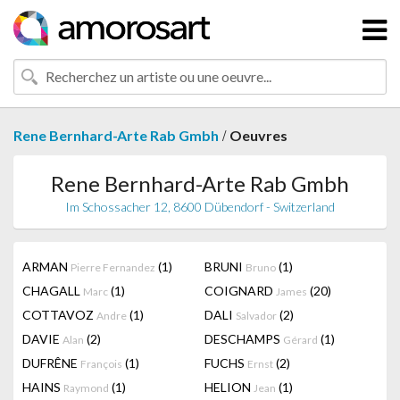
/
Rene Bernhard-Arte Rab Gmbh
Oeuvres
Rene Bernhard-Arte Rab Gmbh
Im Schossacher 12, 8600 Dübendorf - Switzerland
ARMAN
(1)
BRUNI
(1)
Pierre Fernandez
Bruno
CHAGALL
(1)
COIGNARD
(20)
Marc
James
COTTAVOZ
(1)
DALI
(2)
Andre
Salvador
DAVIE
(2)
DESCHAMPS
(1)
Alan
Gérard
DUFRÊNE
(1)
FUCHS
(2)
François
Ernst
HAINS
(1)
HELION
(1)
Raymond
Jean