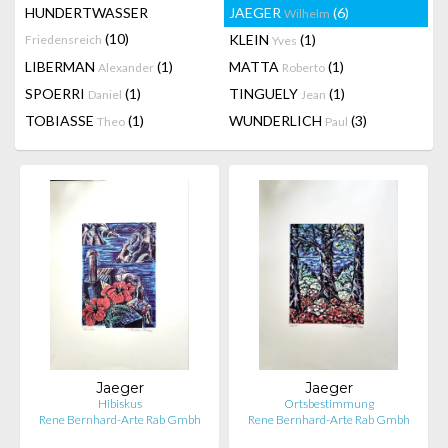
HUNDERTWASSER
JAEGER
(6)
Wilhelm
(10)
KLEIN
(1)
Friedensreich
Yves
LIBERMAN
(1)
MATTA
(1)
Alexander
Roberto
SPOERRI
(1)
TINGUELY
(1)
Daniel
Jean
TOBIASSE
(1)
WUNDERLICH
(3)
Theo
Paul
Jaeger
Jaeger
Hibiskus
Ortsbestimmung
Rene Bernhard-Arte Rab Gmbh
Rene Bernhard-Arte Rab Gmbh