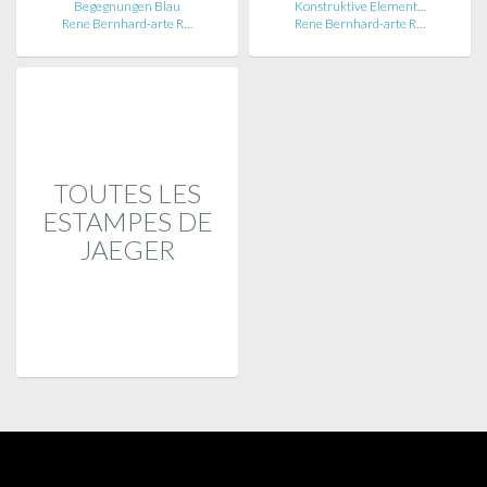
Begegnungen Blau
Konstruktive Element…
Rene Bernhard-arte R…
Rene Bernhard-arte R…
TOUTES LES
ESTAMPES DE
JAEGER