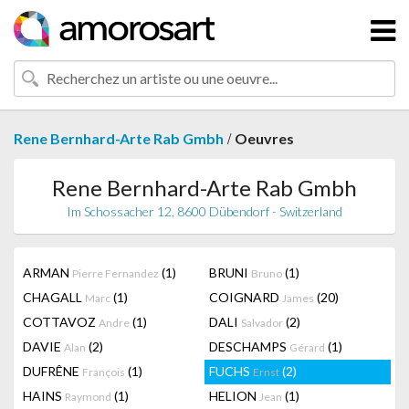
/
Rene Bernhard-Arte Rab Gmbh
Oeuvres
Rene Bernhard-Arte Rab Gmbh
Im Schossacher 12, 8600 Dübendorf - Switzerland
ARMAN
(1)
BRUNI
(1)
Pierre Fernandez
Bruno
CHAGALL
(1)
COIGNARD
(20)
Marc
James
COTTAVOZ
(1)
DALI
(2)
Andre
Salvador
DAVIE
(2)
DESCHAMPS
(1)
Alan
Gérard
DUFRÊNE
(1)
FUCHS
(2)
François
Ernst
HAINS
(1)
HELION
(1)
Raymond
Jean