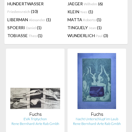
HUNDERTWASSER
JAEGER
(6)
Wilhelm
(10)
KLEIN
(1)
Friedensreich
Yves
LIBERMAN
(1)
MATTA
(1)
Alexander
Roberto
SPOERRI
(1)
TINGUELY
(1)
Daniel
Jean
TOBIASSE
(1)
WUNDERLICH
(3)
Theo
Paul
Fuchs
Fuchs
EVA Triptychon
Nacht Unterschlupf im Laub
Rene Bernhard-Arte Rab Gmbh
Rene Bernhard-Arte Rab Gmbh