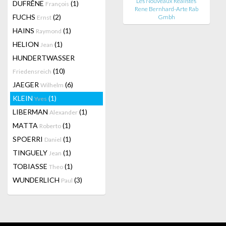
Les Nouveaux Réalistes
DUFRÊNE
(1)
François
Rene Bernhard-Arte Rab
FUCHS
(2)
Gmbh
Ernst
HAINS
(1)
Raymond
HELION
(1)
Jean
HUNDERTWASSER
(10)
Friedensreich
JAEGER
(6)
Wilhelm
KLEIN
(1)
Yves
LIBERMAN
(1)
Alexander
MATTA
(1)
Roberto
SPOERRI
(1)
Daniel
TINGUELY
(1)
Jean
TOBIASSE
(1)
Theo
WUNDERLICH
(3)
Paul