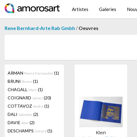
Artistes
Galeries
Nouv
/
Rene Bernhard-Arte Rab Gmbh
Oeuvres
ARMAN
(1)
Pierre Fernandez
BRUNI
(1)
Bruno
CHAGALL
(1)
Marc
COIGNARD
(20)
James
COTTAVOZ
(1)
Andre
DALI
(2)
Salvador
DAVIE
(2)
Alan
DESCHAMPS
(1)
Gérard
Klein