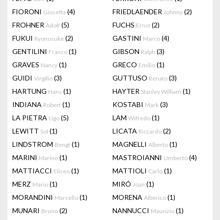
FIORONI
(4)
FRIEDLAENDER
(2)
Giosetta
Johnny
FROHNER
(5)
FUCHS
(2)
Adolf
Ernst
FUKUI
(2)
GASTINI
(4)
Ryonosuke
Marco
GENTILINI
(1)
GIBSON
(3)
Franco
Ralph
GRAVES
(1)
GRECO
(1)
Nancy
Emilio
GUIDI
(3)
GUTTUSO
(3)
Virgilio
Renato
HARTUNG
(1)
HAYTER
(1)
Hans
Stanley William
INDIANA
(1)
KOSTABI
(3)
Robert
Mark
LA PIETRA
(5)
LAM
(1)
Ugo
Wifredo
LEWITT
(1)
LICATA
(2)
Sol
Riccardo
LINDSTROM
(1)
MAGNELLI
(1)
Bengt
Alberto
MARINI
(1)
MASTROIANNI
(4)
Marino
Umberto
MATTIACCI
(1)
MATTIOLI
(1)
Eliseo
Carlo
MERZ
(1)
MIRÓ
(1)
Mario
Joan
MORANDINI
(1)
MORENA
(1)
Marcello
Alberico
MUNARI
(2)
NANNUCCI
(1)
Bruno
Maurizio