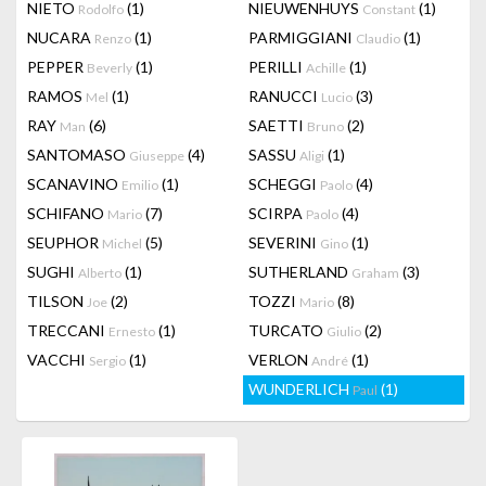
NIETO
(1)
NIEUWENHUYS
(1)
Rodolfo
Constant
NUCARA
(1)
PARMIGGIANI
(1)
Renzo
Claudio
PEPPER
(1)
PERILLI
(1)
Beverly
Achille
RAMOS
(1)
RANUCCI
(3)
Mel
Lucio
RAY
(6)
SAETTI
(2)
Man
Bruno
SANTOMASO
(4)
SASSU
(1)
Giuseppe
Aligi
SCANAVINO
(1)
SCHEGGI
(4)
Emilio
Paolo
SCHIFANO
(7)
SCIRPA
(4)
Mario
Paolo
SEUPHOR
(5)
SEVERINI
(1)
Michel
Gino
SUGHI
(1)
SUTHERLAND
(3)
Alberto
Graham
TILSON
(2)
TOZZI
(8)
Joe
Mario
TRECCANI
(1)
TURCATO
(2)
Ernesto
Giulio
VACCHI
(1)
VERLON
(1)
Sergio
André
WUNDERLICH
(1)
Paul