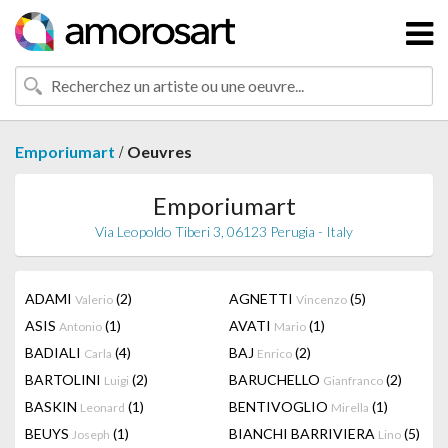
/
Emporiumart
Oeuvres
Emporiumart
Via Leopoldo Tiberi 3, 06123 Perugia - Italy
ADAMI
(2)
AGNETTI
(5)
Valerio
Vincenzo
ASIS
(1)
AVATI
(1)
Antonio
Mario
BADIALI
(4)
BAJ
(2)
Carla
Enrico
BARTOLINI
(2)
BARUCHELLO
(2)
Luigi
Gianfranco
BASKIN
(1)
BENTIVOGLIO
(1)
Leonard
Mirella
BEUYS
(1)
BIANCHI BARRIVIERA
(5)
Joseph
Lino