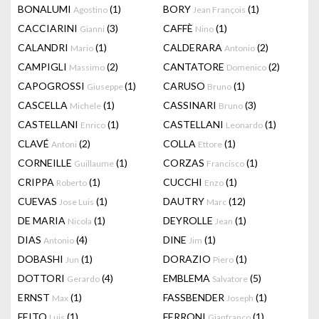
BONALUMI
(1)
BORY
(1)
Agostino
Jean François
CACCIARINI
(3)
CAFFÈ
(1)
Gianni
Nino
CALANDRI
(1)
CALDERARA
(2)
Mario
Antonio
CAMPIGLI
(2)
CANTATORE
(2)
Massimo
Domenico
CAPOGROSSI
(1)
CARUSO
(1)
Giuseppe
Bruno
CASCELLA
(1)
CASSINARI
(3)
Michele
Bruno
CASTELLANI
(1)
CASTELLANI
(1)
Enrico
Leonardo
CLAVÉ
(2)
COLLA
(1)
Antoni
Ettore
CORNEILLE
(1)
CORZAS
(1)
Guillaume
Francisco
CRIPPA
(1)
CUCCHI
(1)
Roberto
Enzo
CUEVAS
(1)
DAUTRY
(12)
Jose Luis
Marc
DE MARIA
(1)
DEYROLLE
(1)
Nicola
Jean
DIAS
(4)
DINE
(1)
Antonio
Jim
DOBASHI
(1)
DORAZIO
(1)
Jun
Piero
DOTTORI
(4)
EMBLEMA
(5)
Gerardo
Salvatore
ERNST
(1)
FASSBENDER
(1)
Max
Joseph
FEITO
(1)
FERRONI
(1)
Luis
Gianfranco