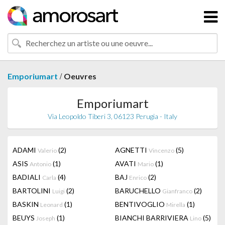
/
Emporiumart
Oeuvres
Emporiumart
Via Leopoldo Tiberi 3, 06123 Perugia - Italy
ADAMI
(2)
AGNETTI
(5)
Valerio
Vincenzo
ASIS
(1)
AVATI
(1)
Antonio
Mario
BADIALI
(4)
BAJ
(2)
Carla
Enrico
BARTOLINI
(2)
BARUCHELLO
(2)
Luigi
Gianfranco
BASKIN
(1)
BENTIVOGLIO
(1)
Leonard
Mirella
BEUYS
(1)
BIANCHI BARRIVIERA
(5)
Joseph
Lino