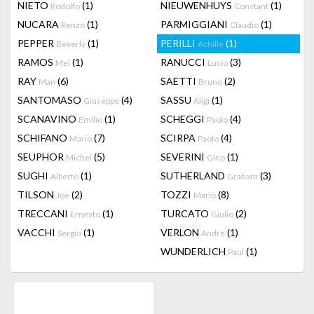
NIETO
(1)
NIEUWENHUYS
(1)
Rodolfo
Constant
NUCARA
(1)
PARMIGGIANI
(1)
Renzo
Claudio
PEPPER
(1)
PERILLI
(1)
Beverly
Achille
RAMOS
(1)
RANUCCI
(3)
Mel
Lucio
RAY
(6)
SAETTI
(2)
Man
Bruno
SANTOMASO
(4)
SASSU
(1)
Giuseppe
Aligi
SCANAVINO
(1)
SCHEGGI
(4)
Emilio
Paolo
SCHIFANO
(7)
SCIRPA
(4)
Mario
Paolo
SEUPHOR
(5)
SEVERINI
(1)
Michel
Gino
SUGHI
(1)
SUTHERLAND
(3)
Alberto
Graham
TILSON
(2)
TOZZI
(8)
Joe
Mario
TRECCANI
(1)
TURCATO
(2)
Ernesto
Giulio
VACCHI
(1)
VERLON
(1)
Sergio
André
WUNDERLICH
(1)
Paul