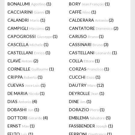
BONALUMI
(1)
BORY
(1)
Agostino
Jean François
CACCIARINI
(3)
CAFFÈ
(1)
Gianni
Nino
CALANDRI
(1)
CALDERARA
(2)
Mario
Antonio
CAMPIGLI
(2)
CANTATORE
(2)
Massimo
Domenico
CAPOGROSSI
(1)
CARUSO
(1)
Giuseppe
Bruno
CASCELLA
(1)
CASSINARI
(3)
Michele
Bruno
CASTELLANI
(1)
CASTELLANI
(1)
Enrico
Leonardo
CLAVÉ
(2)
COLLA
(1)
Antoni
Ettore
CORNEILLE
(1)
CORZAS
(1)
Guillaume
Francisco
CRIPPA
(1)
CUCCHI
(1)
Roberto
Enzo
CUEVAS
(1)
DAUTRY
(12)
Jose Luis
Marc
DE MARIA
(1)
DEYROLLE
(1)
Nicola
Jean
DIAS
(4)
DINE
(1)
Antonio
Jim
DOBASHI
(1)
DORAZIO
(1)
Jun
Piero
DOTTORI
(4)
EMBLEMA
(5)
Gerardo
Salvatore
ERNST
(1)
FASSBENDER
(1)
Max
Joseph
FEITO
(1)
FERRONI
(1)
Luis
Gianfranco