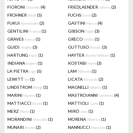
FIORONI
(4)
FRIEDLAENDER
(2)
Giosetta
Johnny
FROHNER
(5)
FUCHS
(2)
Adolf
Ernst
FUKUI
(2)
GASTINI
(4)
Ryonosuke
Marco
GENTILINI
(1)
GIBSON
(3)
Franco
Ralph
GRAVES
(1)
GRECO
(1)
Nancy
Emilio
GUIDI
(3)
GUTTUSO
(3)
Virgilio
Renato
HARTUNG
(1)
HAYTER
(1)
Hans
Stanley William
INDIANA
(1)
KOSTABI
(3)
Robert
Mark
LA PIETRA
(5)
LAM
(1)
Ugo
Wifredo
LEWITT
(1)
LICATA
(2)
Sol
Riccardo
LINDSTROM
(1)
MAGNELLI
(1)
Bengt
Alberto
MARINI
(1)
MASTROIANNI
(4)
Marino
Umberto
MATTIACCI
(1)
MATTIOLI
(1)
Eliseo
Carlo
MERZ
(1)
MIRÓ
(1)
Mario
Joan
MORANDINI
(1)
MORENA
(1)
Marcello
Alberico
MUNARI
(2)
NANNUCCI
(1)
Bruno
Maurizio