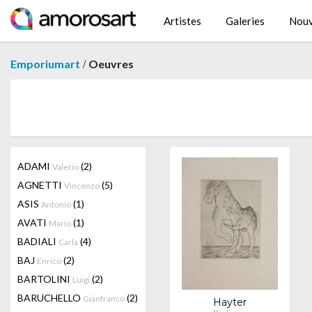
Artistes
Galeries
Nouv
/
Emporiumart
Oeuvres
ADAMI
(2)
Valerio
AGNETTI
(5)
Vincenzo
ASIS
(1)
Antonio
AVATI
(1)
Mario
BADIALI
(4)
Carla
BAJ
(2)
Enrico
BARTOLINI
(2)
Luigi
BARUCHELLO
(2)
Gianfranco
Hayter