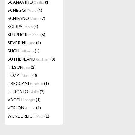
SCANAVINO
(1)
Emilio
SCHEGGI
(4)
Paolo
SCHIFANO
(7)
Mario
SCIRPA
(4)
Paolo
SEUPHOR
(5)
Michel
SEVERINI
(1)
Gino
SUGHI
(1)
Alberto
SUTHERLAND
(3)
Graham
TILSON
(2)
Joe
TOZZI
(8)
Mario
TRECCANI
(1)
Ernesto
TURCATO
(2)
Giulio
VACCHI
(1)
Sergio
VERLON
(1)
André
WUNDERLICH
(1)
Paul