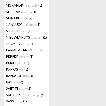
MORANDINI
(1)
Marcello
MORENA
(1)
Alberico
MUNARI
(2)
Bruno
NANNUCCI
(1)
Maurizio
NIETO
(1)
Rodolfo
NIEUWENHUYS
(1)
Constant
NUCARA
(1)
Renzo
PARMIGGIANI
(1)
Claudio
PEPPER
(1)
Beverly
PERILLI
(1)
Achille
RAMOS
(1)
Mel
RANUCCI
(3)
Lucio
RAY
(6)
Man
SAETTI
(2)
Bruno
SANTOMASO
(4)
Giuseppe
SASSU
(1)
Aligi