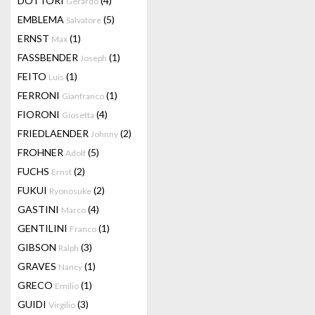
DOTTORI
(4)
Gerardo
EMBLEMA
(5)
Salvatore
ERNST
(1)
Max
FASSBENDER
(1)
Joseph
FEITO
(1)
Luis
FERRONI
(1)
Gianfranco
FIORONI
(4)
Giosetta
FRIEDLAENDER
(2)
Johnny
FROHNER
(5)
Adolf
FUCHS
(2)
Ernst
FUKUI
(2)
Ryonosuke
GASTINI
(4)
Marco
GENTILINI
(1)
Franco
GIBSON
(3)
Ralph
GRAVES
(1)
Nancy
GRECO
(1)
Emilio
GUIDI
(3)
Virgilio