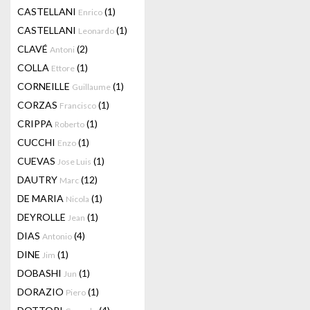
CASTELLANI
(1)
Enrico
CASTELLANI
(1)
Leonardo
CLAVÉ
(2)
Antoni
COLLA
(1)
Ettore
CORNEILLE
(1)
Guillaume
CORZAS
(1)
Francisco
CRIPPA
(1)
Roberto
CUCCHI
(1)
Enzo
CUEVAS
(1)
Jose Luis
DAUTRY
(12)
Marc
DE MARIA
(1)
Nicola
DEYROLLE
(1)
Jean
DIAS
(4)
Antonio
DINE
(1)
Jim
DOBASHI
(1)
Jun
DORAZIO
(1)
Piero