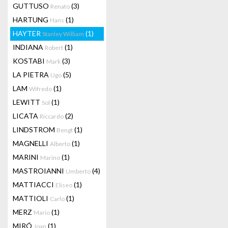
GUTTUSO
(3)
Renato
HARTUNG
(1)
Hans
HAYTER
(1)
Stanley William
INDIANA
(1)
Robert
KOSTABI
(3)
Mark
LA PIETRA
(5)
Ugo
LAM
(1)
Wifredo
LEWITT
(1)
Sol
LICATA
(2)
Riccardo
LINDSTROM
(1)
Bengt
MAGNELLI
(1)
Alberto
MARINI
(1)
Marino
MASTROIANNI
(4)
Umberto
MATTIACCI
(1)
Eliseo
MATTIOLI
(1)
Carlo
MERZ
(1)
Mario
MIRÓ
(1)
Joan