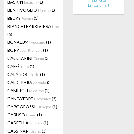
Big horse
BASKIN
(1)
Leonard
Emporiumart
BENTIVOGLIO
(1)
Mirella
BEUYS
(1)
Joseph
BIANCHI BARRIVIERA
Lino
(5)
BONALUMI
(1)
Agostino
BORY
(1)
Jean François
CACCIARINI
(3)
Gianni
CAFFÈ
(1)
Nino
CALANDRI
(1)
Mario
CALDERARA
(2)
Antonio
CAMPIGLI
(2)
Massimo
CANTATORE
(2)
Domenico
CAPOGROSSI
(1)
Giuseppe
CARUSO
(1)
Bruno
CASCELLA
(1)
Michele
CASSINARI
(3)
Bruno