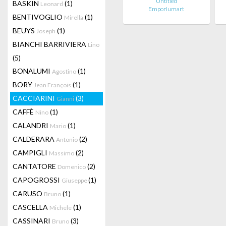
Untitled
BASKIN
(1)
Leonard
Emporiumart
BENTIVOGLIO
(1)
Mirella
BEUYS
(1)
Joseph
BIANCHI BARRIVIERA
Lino
(5)
BONALUMI
(1)
Agostino
BORY
(1)
Jean François
CACCIARINI
(3)
Gianni
CAFFÈ
(1)
Nino
CALANDRI
(1)
Mario
CALDERARA
(2)
Antonio
CAMPIGLI
(2)
Massimo
CANTATORE
(2)
Domenico
CAPOGROSSI
(1)
Giuseppe
CARUSO
(1)
Bruno
CASCELLA
(1)
Michele
CASSINARI
(3)
Bruno