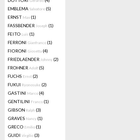
DOTTORI
(4)
Gerardo
EMBLEMA
(5)
Salvatore
ERNST
(1)
Max
FASSBENDER
(1)
Joseph
FEITO
(1)
Luis
FERRONI
(1)
Gianfranco
FIORONI
(4)
Giosetta
FRIEDLAENDER
(2)
Johnny
FROHNER
(5)
Adolf
FUCHS
(2)
Ernst
FUKUI
(2)
Ryonosuke
GASTINI
(4)
Marco
GENTILINI
(1)
Franco
GIBSON
(3)
Ralph
GRAVES
(1)
Nancy
GRECO
(1)
Emilio
GUIDI
(3)
Virgilio