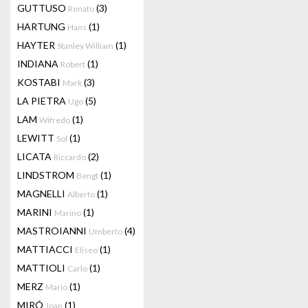
GUTTUSO
(3)
Renato
HARTUNG
(1)
Hans
HAYTER
(1)
Stanley William
INDIANA
(1)
Robert
KOSTABI
(3)
Mark
LA PIETRA
(5)
Ugo
LAM
(1)
Wifredo
LEWITT
(1)
Sol
LICATA
(2)
Riccardo
LINDSTROM
(1)
Bengt
MAGNELLI
(1)
Alberto
MARINI
(1)
Marino
MASTROIANNI
(4)
Umberto
MATTIACCI
(1)
Eliseo
MATTIOLI
(1)
Carlo
MERZ
(1)
Mario
MIRÓ
(1)
Joan