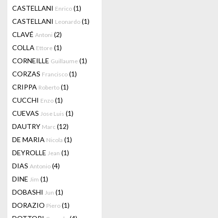
CASTELLANI
(1)
Enrico
CASTELLANI
(1)
Leonardo
CLAVÉ
(2)
Antoni
COLLA
(1)
Ettore
CORNEILLE
(1)
Guillaume
CORZAS
(1)
Francisco
CRIPPA
(1)
Roberto
CUCCHI
(1)
Enzo
CUEVAS
(1)
Jose Luis
DAUTRY
(12)
Marc
DE MARIA
(1)
Nicola
DEYROLLE
(1)
Jean
DIAS
(4)
Antonio
DINE
(1)
Jim
DOBASHI
(1)
Jun
DORAZIO
(1)
Piero