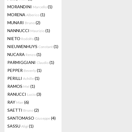
MORANDINI
(1)
Marcello
MORENA
(1)
Alberico
MUNARI
(2)
Bruno
NANNUCCI
(1)
Maurizio
NIETO
(1)
Rodolfo
NIEUWENHUYS
(1)
Constant
NUCARA
(1)
Renzo
PARMIGGIANI
(1)
Claudio
PEPPER
(1)
Beverly
PERILLI
(1)
Achille
RAMOS
(1)
Mel
RANUCCI
(3)
Lucio
RAY
(6)
Man
SAETTI
(2)
Bruno
SANTOMASO
(4)
Giuseppe
SASSU
(1)
Aligi