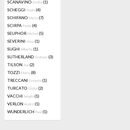
SCANAVINO
(1)
Emilio
SCHEGGI
(4)
Paolo
SCHIFANO
(7)
Mario
SCIRPA
(4)
Paolo
SEUPHOR
(5)
Michel
SEVERINI
(1)
Gino
SUGHI
(1)
Alberto
SUTHERLAND
(3)
Graham
TILSON
(2)
Joe
TOZZI
(8)
Mario
TRECCANI
(1)
Ernesto
TURCATO
(2)
Giulio
VACCHI
(1)
Sergio
VERLON
(1)
André
WUNDERLICH
(1)
Paul