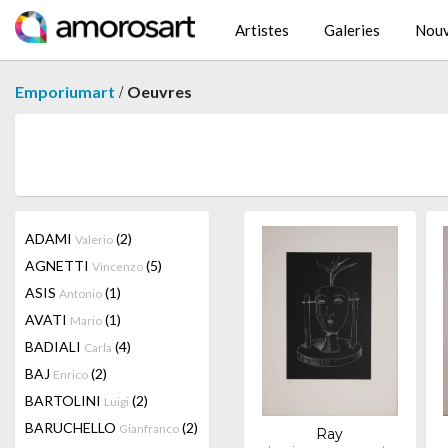
Artistes
Galeries
Nouv
/
Emporiumart
Oeuvres
ADAMI
(2)
Valerio
AGNETTI
(5)
Vincenzo
ASIS
(1)
Antonio
AVATI
(1)
Mario
BADIALI
(4)
Carla
BAJ
(2)
Enrico
BARTOLINI
(2)
Luigi
BARUCHELLO
(2)
Gianfranco
Ray