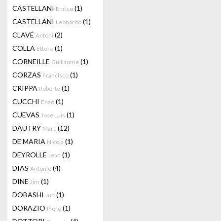
CASTELLANI
(1)
Enrico
CASTELLANI
(1)
Leonardo
CLAVÉ
(2)
Antoni
COLLA
(1)
Ettore
CORNEILLE
(1)
Guillaume
CORZAS
(1)
Francisco
CRIPPA
(1)
Roberto
CUCCHI
(1)
Enzo
CUEVAS
(1)
Jose Luis
DAUTRY
(12)
Marc
DE MARIA
(1)
Nicola
DEYROLLE
(1)
Jean
DIAS
(4)
Antonio
DINE
(1)
Jim
DOBASHI
(1)
Jun
DORAZIO
(1)
Piero