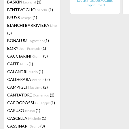
Les six masques voyants
BASKIN
(1)
Leonard
Emporiumart
BENTIVOGLIO
(1)
Mirella
BEUYS
(1)
Joseph
BIANCHI BARRIVIERA
Lino
(5)
BONALUMI
(1)
Agostino
BORY
(1)
Jean François
CACCIARINI
(3)
Gianni
CAFFÈ
(1)
Nino
CALANDRI
(1)
Mario
CALDERARA
(2)
Antonio
CAMPIGLI
(2)
Massimo
CANTATORE
(2)
Domenico
CAPOGROSSI
(1)
Giuseppe
CARUSO
(1)
Bruno
CASCELLA
(1)
Michele
CASSINARI
(3)
Bruno