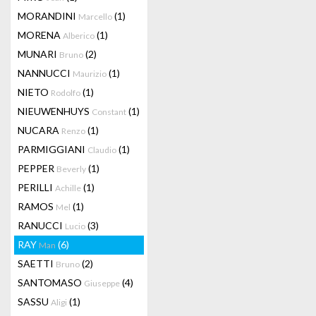
MORANDINI
(1)
Marcello
MORENA
(1)
Alberico
MUNARI
(2)
Bruno
NANNUCCI
(1)
Maurizio
NIETO
(1)
Rodolfo
NIEUWENHUYS
(1)
Constant
NUCARA
(1)
Renzo
PARMIGGIANI
(1)
Claudio
PEPPER
(1)
Beverly
PERILLI
(1)
Achille
RAMOS
(1)
Mel
RANUCCI
(3)
Lucio
RAY
(6)
Man
SAETTI
(2)
Bruno
SANTOMASO
(4)
Giuseppe
SASSU
(1)
Aligi