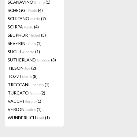
SCANAVINO
(1)
Emilio
SCHEGGI
(4)
Paolo
SCHIFANO
(7)
Mario
SCIRPA
(4)
Paolo
SEUPHOR
(5)
Michel
SEVERINI
(1)
Gino
SUGHI
(1)
Alberto
SUTHERLAND
(3)
Graham
TILSON
(2)
Joe
TOZZI
(8)
Mario
TRECCANI
(1)
Ernesto
TURCATO
(2)
Giulio
VACCHI
(1)
Sergio
VERLON
(1)
André
WUNDERLICH
(1)
Paul