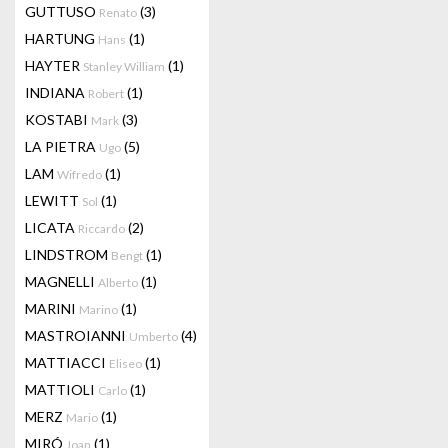
GUTTUSO
(3)
Renato
HARTUNG
(1)
Hans
HAYTER
(1)
Stanley William
INDIANA
(1)
Robert
KOSTABI
(3)
Mark
LA PIETRA
(5)
Ugo
LAM
(1)
Wifredo
LEWITT
(1)
Sol
LICATA
(2)
Riccardo
LINDSTROM
(1)
Bengt
MAGNELLI
(1)
Alberto
MARINI
(1)
Marino
MASTROIANNI
(4)
Umberto
MATTIACCI
(1)
Eliseo
MATTIOLI
(1)
Carlo
MERZ
(1)
Mario
MIRÓ
(1)
Joan