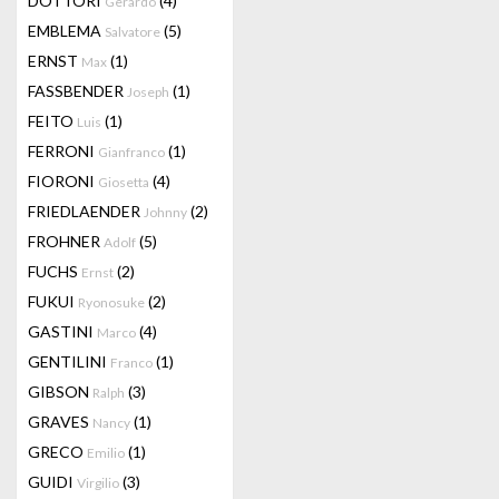
DOTTORI
(4)
Gerardo
EMBLEMA
(5)
Salvatore
ERNST
(1)
Max
FASSBENDER
(1)
Joseph
FEITO
(1)
Luis
FERRONI
(1)
Gianfranco
FIORONI
(4)
Giosetta
FRIEDLAENDER
(2)
Johnny
FROHNER
(5)
Adolf
FUCHS
(2)
Ernst
FUKUI
(2)
Ryonosuke
GASTINI
(4)
Marco
GENTILINI
(1)
Franco
GIBSON
(3)
Ralph
GRAVES
(1)
Nancy
GRECO
(1)
Emilio
GUIDI
(3)
Virgilio