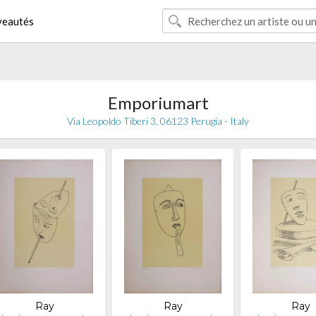
eautés
Emporiumart
Via Leopoldo Tiberi 3, 06123 Perugia - Italy
Ray
Ray
Ray