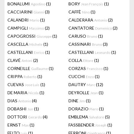
BONALUMI
(1)
BORY
(1)
Agostino
Jean François
CACCIARINI
(3)
CAFFÈ
(1)
Gianni
Nino
CALANDRI
(1)
CALDERARA
(2)
Mario
Antonio
CAMPIGLI
(2)
CANTATORE
(2)
Massimo
Domenico
CAPOGROSSI
(1)
CARUSO
(1)
Giuseppe
Bruno
CASCELLA
(1)
CASSINARI
(3)
Michele
Bruno
CASTELLANI
(1)
CASTELLANI
(1)
Enrico
Leonardo
CLAVÉ
(2)
COLLA
(1)
Antoni
Ettore
CORNEILLE
(1)
CORZAS
(1)
Guillaume
Francisco
CRIPPA
(1)
CUCCHI
(1)
Roberto
Enzo
CUEVAS
(1)
DAUTRY
(12)
Jose Luis
Marc
DE MARIA
(1)
DEYROLLE
(1)
Nicola
Jean
DIAS
(4)
DINE
(1)
Antonio
Jim
DOBASHI
(1)
DORAZIO
(1)
Jun
Piero
DOTTORI
(4)
EMBLEMA
(5)
Gerardo
Salvatore
ERNST
(1)
FASSBENDER
(1)
Max
Joseph
FEITO
(1)
FERRONI
(1)
Luis
Gianfranco