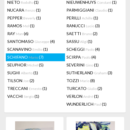
NIETO
(1)
NIEUWENHUYS
(1)
Rodolfo
Constant
NUCARA
(1)
PARMIGGIANI
(1)
Renzo
Claudio
PEPPER
(1)
PERILLI
(1)
Beverly
Achille
RAMOS
(1)
RANUCCI
(3)
Mel
Lucio
RAY
(6)
SAETTI
(2)
Man
Bruno
SANTOMASO
(4)
SASSU
(1)
Giuseppe
Aligi
SCANAVINO
(1)
SCHEGGI
(4)
Emilio
Paolo
SCHIFANO
(7)
SCIRPA
(4)
Mario
Paolo
SEUPHOR
(5)
SEVERINI
(1)
Michel
Gino
SUGHI
(1)
SUTHERLAND
(3)
Alberto
Graham
TILSON
(2)
TOZZI
(8)
Joe
Mario
TRECCANI
(1)
TURCATO
(2)
Ernesto
Giulio
VACCHI
(1)
VERLON
(1)
Sergio
André
WUNDERLICH
(1)
Paul