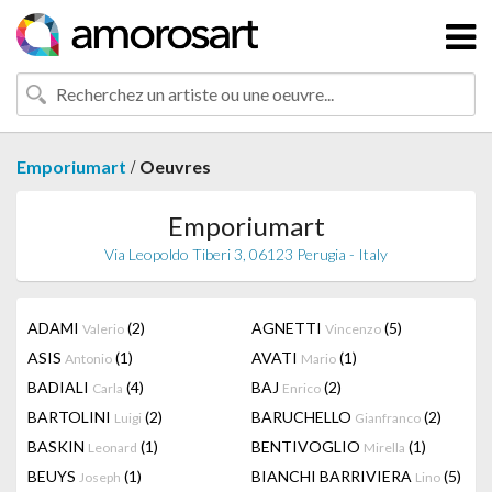
/
Emporiumart
Oeuvres
Emporiumart
Via Leopoldo Tiberi 3, 06123 Perugia - Italy
ADAMI
(2)
AGNETTI
(5)
Valerio
Vincenzo
ASIS
(1)
AVATI
(1)
Antonio
Mario
BADIALI
(4)
BAJ
(2)
Carla
Enrico
BARTOLINI
(2)
BARUCHELLO
(2)
Luigi
Gianfranco
BASKIN
(1)
BENTIVOGLIO
(1)
Leonard
Mirella
BEUYS
(1)
BIANCHI BARRIVIERA
(5)
Joseph
Lino