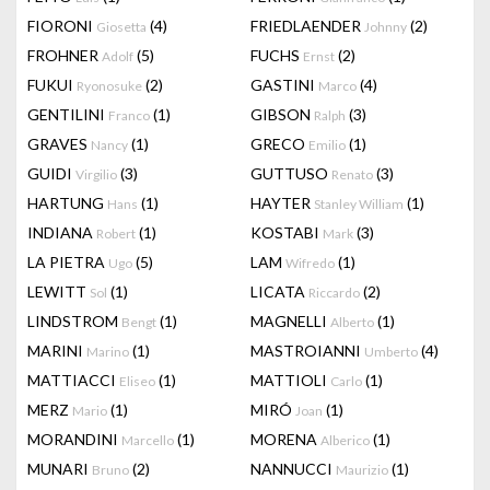
FIORONI
(4)
FRIEDLAENDER
(2)
Giosetta
Johnny
FROHNER
(5)
FUCHS
(2)
Adolf
Ernst
FUKUI
(2)
GASTINI
(4)
Ryonosuke
Marco
GENTILINI
(1)
GIBSON
(3)
Franco
Ralph
GRAVES
(1)
GRECO
(1)
Nancy
Emilio
GUIDI
(3)
GUTTUSO
(3)
Virgilio
Renato
HARTUNG
(1)
HAYTER
(1)
Hans
Stanley William
INDIANA
(1)
KOSTABI
(3)
Robert
Mark
LA PIETRA
(5)
LAM
(1)
Ugo
Wifredo
LEWITT
(1)
LICATA
(2)
Sol
Riccardo
LINDSTROM
(1)
MAGNELLI
(1)
Bengt
Alberto
MARINI
(1)
MASTROIANNI
(4)
Marino
Umberto
MATTIACCI
(1)
MATTIOLI
(1)
Eliseo
Carlo
MERZ
(1)
MIRÓ
(1)
Mario
Joan
MORANDINI
(1)
MORENA
(1)
Marcello
Alberico
MUNARI
(2)
NANNUCCI
(1)
Bruno
Maurizio