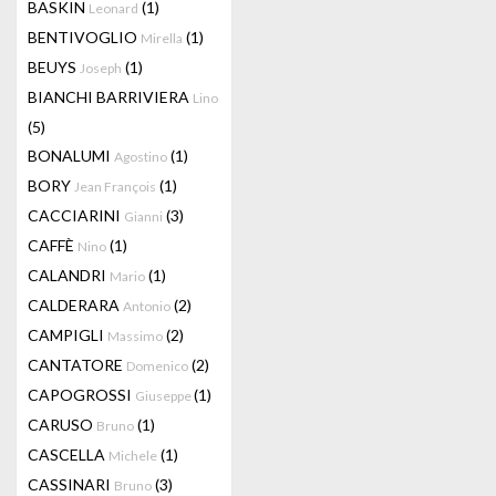
BASKIN
(1)
Leonard
BENTIVOGLIO
(1)
Mirella
BEUYS
(1)
Joseph
BIANCHI BARRIVIERA
Lino
(5)
BONALUMI
(1)
Agostino
BORY
(1)
Jean François
CACCIARINI
(3)
Gianni
CAFFÈ
(1)
Nino
CALANDRI
(1)
Mario
CALDERARA
(2)
Antonio
CAMPIGLI
(2)
Massimo
CANTATORE
(2)
Domenico
CAPOGROSSI
(1)
Giuseppe
CARUSO
(1)
Bruno
CASCELLA
(1)
Michele
CASSINARI
(3)
Bruno