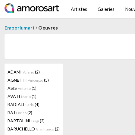
Artistes
Galeries
Nouv
/
Emporiumart
Oeuvres
ADAMI
(2)
Valerio
AGNETTI
(5)
Vincenzo
ASIS
(1)
Antonio
AVATI
(1)
Mario
BADIALI
(4)
Carla
BAJ
(2)
Enrico
BARTOLINI
(2)
Luigi
BARUCHELLO
(2)
Gianfranco