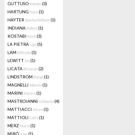
GUTTUSO
(3)
Renato
HARTUNG
(1)
Hans
HAYTER
(1)
Stanley William
INDIANA
(1)
Robert
KOSTABI
(3)
Mark
LA PIETRA
(5)
Ugo
LAM
(1)
Wifredo
LEWITT
(1)
Sol
LICATA
(2)
Riccardo
LINDSTROM
(1)
Bengt
MAGNELLI
(1)
Alberto
MARINI
(1)
Marino
MASTROIANNI
(4)
Umberto
MATTIACCI
(1)
Eliseo
MATTIOLI
(1)
Carlo
MERZ
(1)
Mario
MIRÓ
(1)
Joan