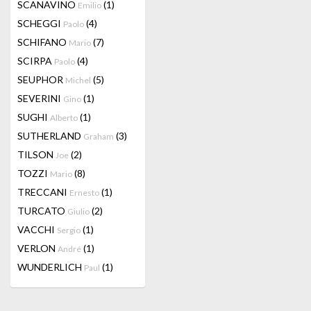
SCANAVINO
(1)
Emilio
SCHEGGI
(4)
Paolo
SCHIFANO
(7)
Mario
SCIRPA
(4)
Paolo
SEUPHOR
(5)
Michel
SEVERINI
(1)
Gino
SUGHI
(1)
Alberto
SUTHERLAND
(3)
Graham
TILSON
(2)
Joe
TOZZI
(8)
Mario
TRECCANI
(1)
Ernesto
TURCATO
(2)
Giulio
VACCHI
(1)
Sergio
VERLON
(1)
André
WUNDERLICH
(1)
Paul