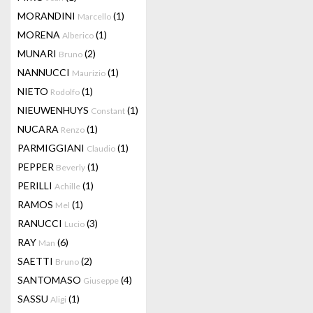
MORANDINI
(1)
Marcello
MORENA
(1)
Alberico
MUNARI
(2)
Bruno
NANNUCCI
(1)
Maurizio
NIETO
(1)
Rodolfo
NIEUWENHUYS
(1)
Constant
NUCARA
(1)
Renzo
PARMIGGIANI
(1)
Claudio
PEPPER
(1)
Beverly
PERILLI
(1)
Achille
RAMOS
(1)
Mel
RANUCCI
(3)
Lucio
RAY
(6)
Man
SAETTI
(2)
Bruno
SANTOMASO
(4)
Giuseppe
SASSU
(1)
Aligi