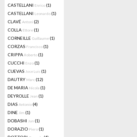
CASTELLANI
(1)
Enrico
CASTELLANI
(1)
Leonardo
CLAVÉ
(2)
Antoni
COLLA
(1)
Ettore
CORNEILLE
(1)
Guillaume
CORZAS
(1)
Francisco
CRIPPA
(1)
Roberto
CUCCHI
(1)
Enzo
CUEVAS
(1)
Jose Luis
DAUTRY
(12)
Marc
DE MARIA
(1)
Nicola
DEYROLLE
(1)
Jean
DIAS
(4)
Antonio
DINE
(1)
Jim
DOBASHI
(1)
Jun
DORAZIO
(1)
Piero