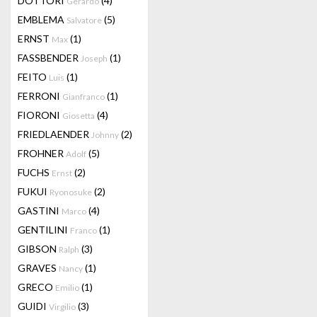
DOTTORI
(4)
Gerardo
EMBLEMA
(5)
Salvatore
ERNST
(1)
Max
FASSBENDER
(1)
Joseph
FEITO
(1)
Luis
FERRONI
(1)
Gianfranco
FIORONI
(4)
Giosetta
FRIEDLAENDER
(2)
Johnny
FROHNER
(5)
Adolf
FUCHS
(2)
Ernst
FUKUI
(2)
Ryonosuke
GASTINI
(4)
Marco
GENTILINI
(1)
Franco
GIBSON
(3)
Ralph
GRAVES
(1)
Nancy
GRECO
(1)
Emilio
GUIDI
(3)
Virgilio