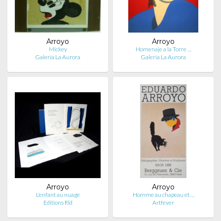
Arroyo
Arroyo
Mickey
Homenaje a la Torre …
Galería La Aurora
Galería La Aurora
Arroyo
Arroyo
L'enfant au nuage
Homme au chapeau et …
Editions Rld
Artfever