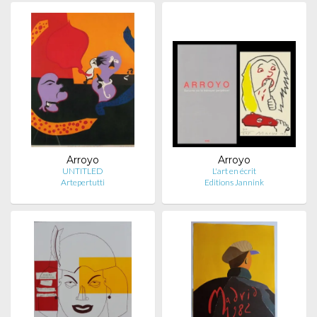
Arroyo
Arroyo
UNTITLED
L'art en écrit
Artepertutti
Editions Jannink