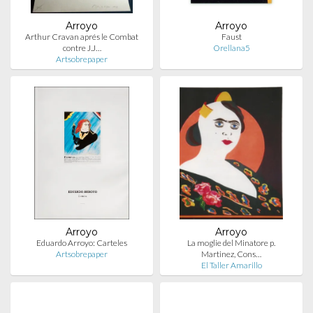
Arroyo
Arroyo
Arthur Cravan aprés le Combat
Faust
contre J.J…
Orellana5
Artsobrepaper
Arroyo
Arroyo
Eduardo Arroyo: Carteles
La moglie del Minatore p.
Artsobrepaper
Martinez, Cons…
El Taller Amarillo