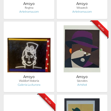
Arroyo
Arroyo
Regina
Wozzeck
Artetrama.com
Artetrama.com
Vendu
Arroyo
Arroyo
Waldorf Astoria
Sócrates
Galería La Aurora
Artshot
Vendu