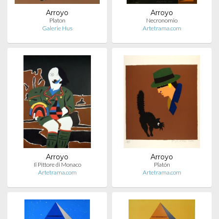
Arroyo
Arroyo
Platon
Necronomio
Galerie Hus
Artetrama.com
Arroyo
Arroyo
Il Pittore di Monaco
Platón
Artetrama.com
Artetrama.com