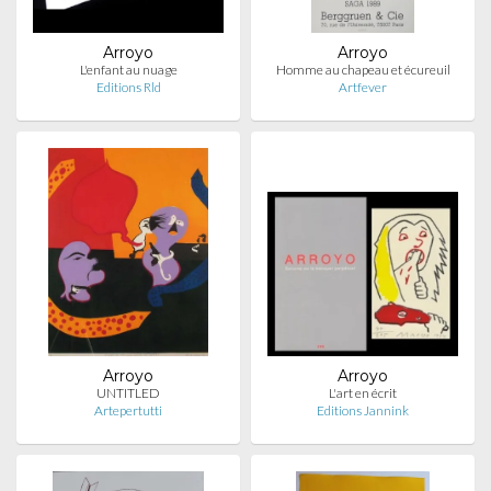
Arroyo
Arroyo
L'enfant au nuage
Homme au chapeau et écureuil
Editions Rld
Artfever
Arroyo
Arroyo
UNTITLED
L'art en écrit
Artepertutti
Editions Jannink