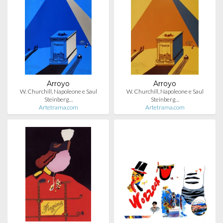
Arroyo
Arroyo
W. Churchill, Napoleone e Saul
W. Churchill, Napoleone e Saul
Steinberg…
Steinberg…
Artetrama.com
Artetrama.com