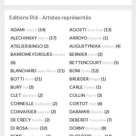
Editions Rld - Artistes représentés
ADAMI
(14)
AGOSTI
(13)
Valerio
Jean-Paul
ALECHINSKY
(57)
ARROYO
(1)
Pierre
Eduardo
ATELIER BINGO
(2)
AUGUSTYNIAK
(4)
Mathias
BARROME FORGUES
BERNIER
(2)
Nicolas
Carol
(6)
BETTENCOURT
(5)
Pierre
BLANCHARD
(11)
BONI
(12)
Jean-Pierre
Paolo
BOTTI
(21)
BRUEDER
(1)
René
Magali
BURY
(3)
CARLE
(1)
Pol
Pontus
CLET
(2)
COLLIN
(3)
Abraham
Pierre
CORNEILLE
(2)
CORTOT
(6)
Guillaume
Jean
CORVAISIER
(3)
DARAMIR
(2)
Laurent
Blanche
DE CRÉCY
(2)
DEBERDT
(7)
Nicolas
Françoise
DI ROSA
(32)
DORNY
(8)
Hervé
Bertrand