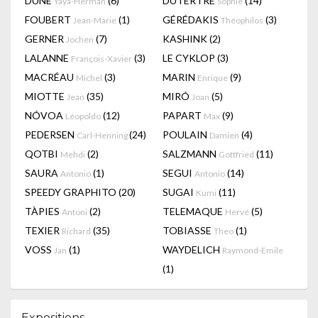
DÜNE
(6)
DUTERTRE
(14)
Yaya-Herman
Sophie
FOUBERT
(1)
GÉRÉDAKIS
(3)
Jean-Marie
Théophilos
GERNER
(7)
KASHINK
(2)
Jochen
LALANNE
(3)
LE CYKLOP
(3)
François-Xavier
MACRÉAU
(3)
MARIN
(9)
Michel
Enrique
MIOTTE
(35)
MIRÓ
(5)
Jean
Joan
NÓVOA
(12)
PAPART
(9)
Léopoldo
Max
PEDERSEN
(24)
POULAIN
(4)
Carl-Henning
Damien
QOTBI
(2)
SALZMANN
(11)
Mehdi
Gottfried
SAURA
(1)
SEGUI
(14)
Antonio
Antonio
SPEEDY GRAPHITO
(20)
SUGAI
(11)
Kumi
TÀPIES
(2)
TELEMAQUE
(5)
Antoni
Hervé
TEXIER
(35)
TOBIASSE
(1)
Richard
Theo
VOSS
(1)
WAYDELICH
Jan
Raymond-Emile
(1)
Expositions