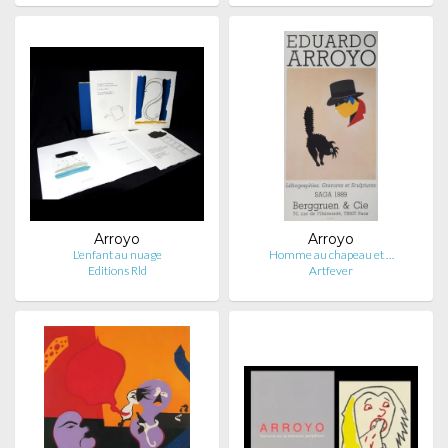
Arroyo
Arroyo
L'enfant au nuage
Homme au chapeau et …
Editions Rld
Artfever