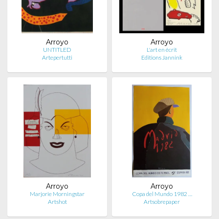
Arroyo
Arroyo
UNTITLED
L'art en écrit
Artepertutti
Editions Jannink
Arroyo
Arroyo
Marjorie Morningstar
Copa del Mundo 1982 …
Artshot
Artsobrepaper