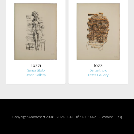
Tozzi
Tozzi
Senza titolo
Senza titolo
Peter Gallery
Peter Gallery
Copyright Amorosart 2008 - 2026 - CNIL n° : 1301442 -
Glossaire
-
F.a.q