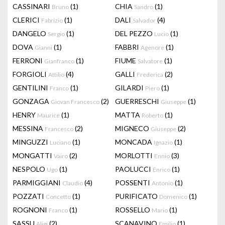
CASSINARI
(1)
CHIA
(1)
Bruno
Sandro
CLERICI
(1)
DALI
(4)
Fabrizio
Salvador
DANGELO
(1)
DEL PEZZO
(1)
Sergio
Lucio
DOVA
(1)
FABBRI
(1)
Gianni
Agenore
FERRONI
(1)
FIUME
(1)
Gianfranco
Salvatore
FORGIOLI
(4)
GALLI
(2)
Attilio
Frederica
GENTILINI
(1)
GILARDI
(1)
Franco
Piero
GONZAGA
(2)
GUERRESCHI
(1)
Giovan Francesco
Giuseppe
HENRY
(1)
MATTA
(1)
Maurice
Roberto
MESSINA
(2)
MIGNECO
(2)
Francesco
Giuseppe
MINGUZZI
(1)
MONCADA
(1)
Luciano
Ignazio
MONGATTI
(2)
MORLOTTI
(3)
Vairo
Ennio
NESPOLO
(1)
PAOLUCCI
(1)
Ugo
Enrico
PARMIGGIANI
(4)
POSSENTI
(1)
Claudio
Antonio
POZZATI
(1)
PURIFICATO
(1)
Concetto
Domenico
ROGNONI
(1)
ROSSELLO
(1)
Franco
Mario
SASSU
(2)
SCANAVINO
(1)
Aligi
Emilio