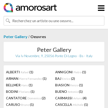
/
Peter Gallery
Oeuvres
Peter Gallery
Via Iv Novembre, 9, 25056 Ponte Di Legno - Bs - Italy
ALBERTI
(1)
ANNIGONI
(1)
Rafael
Pietro
ARMAN
(1)
BAJ
(2)
Pierre Fernandez
Enrico
BELLMER
(1)
BIASION
(1)
Hans
Renzo
BODINI
(1)
BUENO
(1)
Floriano
Antonio
CANTATORE
(2)
CARMASSI
(4)
Domenico
Arturo
CARUSO
(1)
CASCELLA
(1)
Bruno
Michele