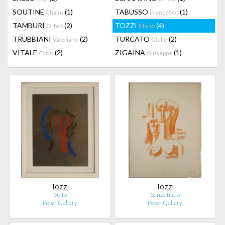
SOUTINE
(1)
TABUSSO
(1)
Chaïm
Francesco
TAMBURI
(2)
TOZZI
(4)
Orfeo
Mario
TRUBBIANI
(2)
TURCATO
(2)
Valeriano
Giulio
VITALE
(2)
ZIGAINA
(1)
Carlo
Giuseppe
Tozzi
Tozzi
Volto
Senza titolo
Peter Gallery
Peter Gallery