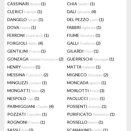
CASSINARI
(1)
CHIA
(1)
Bruno
Sandro
CLERICI
(1)
DALI
(4)
Fabrizio
Salvador
DANGELO
(1)
DEL PEZZO
(1)
Sergio
Lucio
DOVA
(1)
FABBRI
(1)
Gianni
Agenore
FERRONI
(1)
FIUME
(1)
Gianfranco
Salvatore
FORGIOLI
(4)
GALLI
(2)
Attilio
Frederica
GENTILINI
(1)
GILARDI
(1)
Franco
Piero
GONZAGA
(2)
GUERRESCHI
(1)
Giovan Francesco
Giuseppe
HENRY
(1)
MATTA
(1)
Maurice
Roberto
MESSINA
(2)
MIGNECO
(2)
Francesco
Giuseppe
MINGUZZI
(1)
MONCADA
(1)
Luciano
Ignazio
MONGATTI
(2)
MORLOTTI
(3)
Vairo
Ennio
NESPOLO
(1)
PAOLUCCI
(1)
Ugo
Enrico
PARMIGGIANI
(4)
POSSENTI
(1)
Claudio
Antonio
POZZATI
(1)
PURIFICATO
(1)
Concetto
Domenico
ROGNONI
(1)
ROSSELLO
(1)
Franco
Mario
SASSU
(2)
SCANAVINO
(1)
Aligi
Emilio