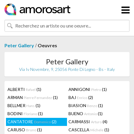
/
Peter Gallery
Oeuvres
Peter Gallery
Via Iv Novembre, 9, 25056 Ponte Di Legno - Bs - Italy
ALBERTI
(1)
ANNIGONI
(1)
Rafael
Pietro
ARMAN
(1)
BAJ
(2)
Pierre Fernandez
Enrico
BELLMER
(1)
BIASION
(1)
Hans
Renzo
BODINI
(1)
BUENO
(1)
Floriano
Antonio
CANTATORE
(2)
CARMASSI
(4)
Domenico
Arturo
CARUSO
(1)
CASCELLA
(1)
Bruno
Michele