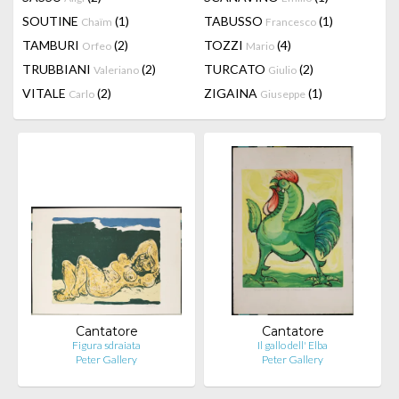
SOUTINE
(1)
TABUSSO
(1)
Chaïm
Francesco
TAMBURI
(2)
TOZZI
(4)
Orfeo
Mario
TRUBBIANI
(2)
TURCATO
(2)
Valeriano
Giulio
VITALE
(2)
ZIGAINA
(1)
Carlo
Giuseppe
Cantatore
Cantatore
Figura sdraiata
Il gallo dell' Elba
Peter Gallery
Peter Gallery