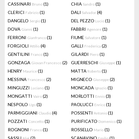
CASSINARI
(1)
CHIA
(1)
Bruno
Sandro
CLERICI
(1)
DALI
(4)
Fabrizio
Salvador
DANGELO
(1)
DEL PEZZO
(1)
Sergio
Lucio
DOVA
(1)
FABBRI
(1)
Gianni
Agenore
FERRONI
(1)
FIUME
(1)
Gianfranco
Salvatore
FORGIOLI
(4)
GALLI
(2)
Attilio
Frederica
GENTILINI
(1)
GILARDI
(1)
Franco
Piero
GONZAGA
(2)
GUERRESCHI
(1)
Giovan Francesco
Giuseppe
HENRY
(1)
MATTA
(1)
Maurice
Roberto
MESSINA
(2)
MIGNECO
(2)
Francesco
Giuseppe
MINGUZZI
(1)
MONCADA
(1)
Luciano
Ignazio
MONGATTI
(2)
MORLOTTI
(3)
Vairo
Ennio
NESPOLO
(1)
PAOLUCCI
(1)
Ugo
Enrico
PARMIGGIANI
(4)
POSSENTI
(1)
Claudio
Antonio
POZZATI
(1)
PURIFICATO
(1)
Concetto
Domenico
ROGNONI
(1)
ROSSELLO
(1)
Franco
Mario
SASSU
(2)
SCANAVINO
(1)
Aligi
Emilio