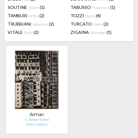
SOUTINE
(1)
TABUSSO
(1)
Chaïm
Francesco
TAMBURI
(2)
TOZZI
(4)
Orfeo
Mario
TRUBBIANI
(2)
TURCATO
(2)
Valeriano
Giulio
VITALE
(2)
ZIGAINA
(1)
Carlo
Giuseppe
Arman
Culasses sciees
Peter Gallery