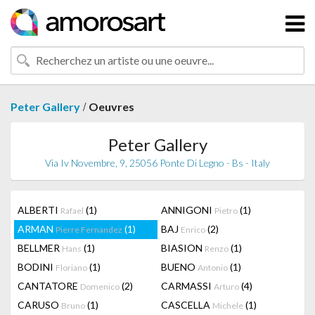
/
Peter Gallery
Oeuvres
Peter Gallery
Via Iv Novembre, 9, 25056 Ponte Di Legno - Bs - Italy
ALBERTI
(1)
ANNIGONI
(1)
Rafael
Pietro
ARMAN
(1)
BAJ
(2)
Pierre Fernandez
Enrico
BELLMER
(1)
BIASION
(1)
Hans
Renzo
BODINI
(1)
BUENO
(1)
Floriano
Antonio
CANTATORE
(2)
CARMASSI
(4)
Domenico
Arturo
CARUSO
(1)
CASCELLA
(1)
Bruno
Michele