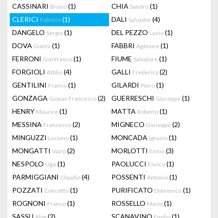
CASSINARI
(1)
CHIA
(1)
Bruno
Sandro
CLERICI
(1)
DALI
(4)
Fabrizio
Salvador
DANGELO
(1)
DEL PEZZO
(1)
Sergio
Lucio
DOVA
(1)
FABBRI
(1)
Gianni
Agenore
FERRONI
(1)
FIUME
(1)
Gianfranco
Salvatore
FORGIOLI
(4)
GALLI
(2)
Attilio
Frederica
GENTILINI
(1)
GILARDI
(1)
Franco
Piero
GONZAGA
(2)
GUERRESCHI
(1)
Giovan Francesco
Giuseppe
HENRY
(1)
MATTA
(1)
Maurice
Roberto
MESSINA
(2)
MIGNECO
(2)
Francesco
Giuseppe
MINGUZZI
(1)
MONCADA
(1)
Luciano
Ignazio
MONGATTI
(2)
MORLOTTI
(3)
Vairo
Ennio
NESPOLO
(1)
PAOLUCCI
(1)
Ugo
Enrico
PARMIGGIANI
(4)
POSSENTI
(1)
Claudio
Antonio
POZZATI
(1)
PURIFICATO
(1)
Concetto
Domenico
ROGNONI
(1)
ROSSELLO
(1)
Franco
Mario
SASSU
(2)
SCANAVINO
(1)
Aligi
Emilio