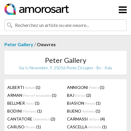
/
Peter Gallery
Oeuvres
Peter Gallery
Via Iv Novembre, 9, 25056 Ponte Di Legno - Bs - Italy
ALBERTI
(1)
ANNIGONI
(1)
Rafael
Pietro
ARMAN
(1)
BAJ
(2)
Pierre Fernandez
Enrico
BELLMER
(1)
BIASION
(1)
Hans
Renzo
BODINI
(1)
BUENO
(1)
Floriano
Antonio
CANTATORE
(2)
CARMASSI
(4)
Domenico
Arturo
CARUSO
(1)
CASCELLA
(1)
Bruno
Michele