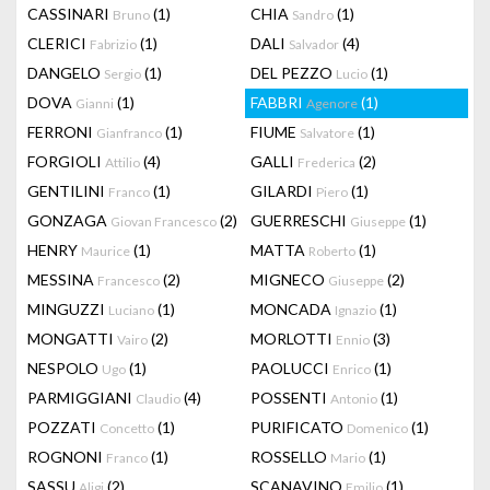
CASSINARI
(1)
CHIA
(1)
Bruno
Sandro
CLERICI
(1)
DALI
(4)
Fabrizio
Salvador
DANGELO
(1)
DEL PEZZO
(1)
Sergio
Lucio
DOVA
(1)
FABBRI
(1)
Gianni
Agenore
FERRONI
(1)
FIUME
(1)
Gianfranco
Salvatore
FORGIOLI
(4)
GALLI
(2)
Attilio
Frederica
GENTILINI
(1)
GILARDI
(1)
Franco
Piero
GONZAGA
(2)
GUERRESCHI
(1)
Giovan Francesco
Giuseppe
HENRY
(1)
MATTA
(1)
Maurice
Roberto
MESSINA
(2)
MIGNECO
(2)
Francesco
Giuseppe
MINGUZZI
(1)
MONCADA
(1)
Luciano
Ignazio
MONGATTI
(2)
MORLOTTI
(3)
Vairo
Ennio
NESPOLO
(1)
PAOLUCCI
(1)
Ugo
Enrico
PARMIGGIANI
(4)
POSSENTI
(1)
Claudio
Antonio
POZZATI
(1)
PURIFICATO
(1)
Concetto
Domenico
ROGNONI
(1)
ROSSELLO
(1)
Franco
Mario
SASSU
(2)
SCANAVINO
(1)
Aligi
Emilio