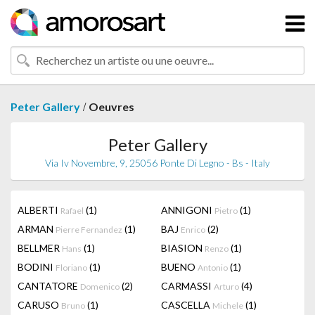
/
Peter Gallery
Oeuvres
Peter Gallery
Via Iv Novembre, 9, 25056 Ponte Di Legno - Bs - Italy
ALBERTI
(1)
ANNIGONI
(1)
Rafael
Pietro
ARMAN
(1)
BAJ
(2)
Pierre Fernandez
Enrico
BELLMER
(1)
BIASION
(1)
Hans
Renzo
BODINI
(1)
BUENO
(1)
Floriano
Antonio
CANTATORE
(2)
CARMASSI
(4)
Domenico
Arturo
CARUSO
(1)
CASCELLA
(1)
Bruno
Michele