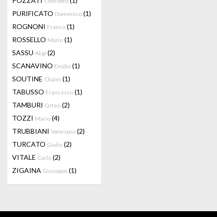
POZZATI
(1)
Concetto
PURIFICATO
(1)
Domenico
ROGNONI
(1)
Franco
ROSSELLO
(1)
Mario
SASSU
(2)
Aligi
SCANAVINO
(1)
Emilio
SOUTINE
(1)
Chaïm
TABUSSO
(1)
Francesco
TAMBURI
(2)
Orfeo
TOZZI
(4)
Mario
TRUBBIANI
(2)
Valeriano
TURCATO
(2)
Giulio
VITALE
(2)
Carlo
ZIGAINA
(1)
Giuseppe