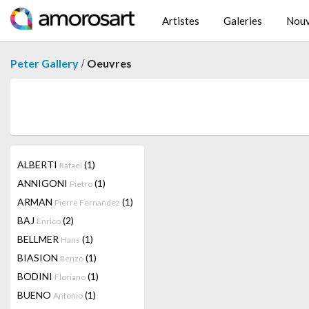
Artistes
Galeries
Nouv
/
Peter Gallery
Oeuvres
ALBERTI
(1)
Rafael
ANNIGONI
(1)
Pietro
ARMAN
(1)
Pierre Fernandez
BAJ
(2)
Enrico
BELLMER
(1)
Hans
BIASION
(1)
Renzo
BODINI
(1)
Floriano
BUENO
(1)
Antonio