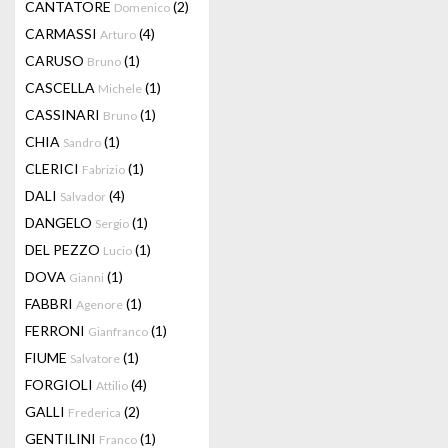
CANTATORE
(2)
Domenico
CARMASSI
(4)
Arturo
CARUSO
(1)
Bruno
CASCELLA
(1)
Michele
CASSINARI
(1)
Bruno
CHIA
(1)
Sandro
CLERICI
(1)
Fabrizio
DALI
(4)
Salvador
DANGELO
(1)
Sergio
DEL PEZZO
(1)
Lucio
DOVA
(1)
Gianni
FABBRI
(1)
Agenore
FERRONI
(1)
Gianfranco
FIUME
(1)
Salvatore
FORGIOLI
(4)
Attilio
GALLI
(2)
Frederica
GENTILINI
(1)
Franco