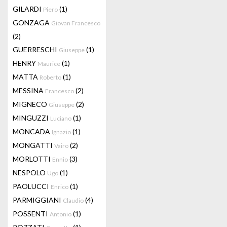
GILARDI
(1)
Piero
GONZAGA
Giovan Francesco
(2)
GUERRESCHI
(1)
Giuseppe
HENRY
(1)
Maurice
MATTA
(1)
Roberto
MESSINA
(2)
Francesco
MIGNECO
(2)
Giuseppe
MINGUZZI
(1)
Luciano
MONCADA
(1)
Ignazio
MONGATTI
(2)
Vairo
MORLOTTI
(3)
Ennio
NESPOLO
(1)
Ugo
PAOLUCCI
(1)
Enrico
PARMIGGIANI
(4)
Claudio
POSSENTI
(1)
Antonio