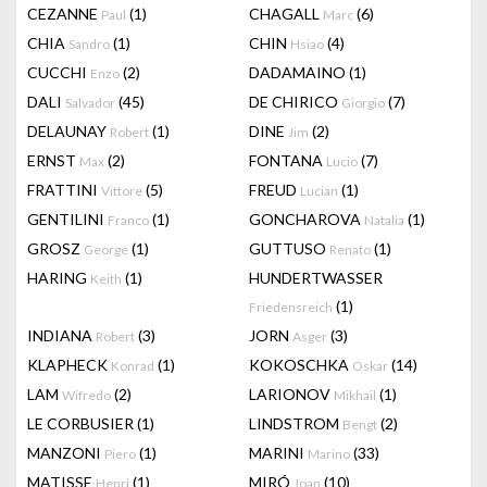
CEZANNE
(1)
CHAGALL
(6)
Paul
Marc
CHIA
(1)
CHIN
(4)
Sandro
Hsiao
CUCCHI
(2)
DADAMAINO
(1)
Enzo
DALI
(45)
DE CHIRICO
(7)
Salvador
Giorgio
DELAUNAY
(1)
DINE
(2)
Robert
Jim
ERNST
(2)
FONTANA
(7)
Max
Lucio
FRATTINI
(5)
FREUD
(1)
Vittore
Lucian
GENTILINI
(1)
GONCHAROVA
(1)
Franco
Natalia
GROSZ
(1)
GUTTUSO
(1)
George
Renato
HARING
(1)
HUNDERTWASSER
Keith
(1)
Friedensreich
INDIANA
(3)
JORN
(3)
Robert
Asger
KLAPHECK
(1)
KOKOSCHKA
(14)
Konrad
Oskar
LAM
(2)
LARIONOV
(1)
Wifredo
Mikhail
LE CORBUSIER
(1)
LINDSTROM
(2)
Bengt
MANZONI
(1)
MARINI
(33)
Piero
Marino
MATISSE
(1)
MIRÓ
(10)
Henri
Joan