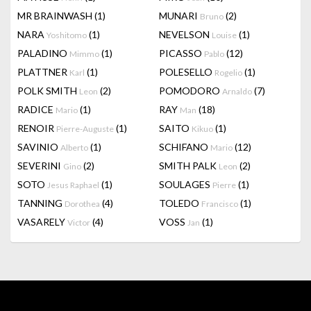
MR BRAINWASH
(1)
MUNARI
(2)
Bruno
NARA
(1)
NEVELSON
(1)
Yoshitomo
Louise
PALADINO
(1)
PICASSO
(12)
Mimmo
Pablo
PLATTNER
(1)
POLESELLO
(1)
Karl
Rogelio
POLK SMITH
(2)
POMODORO
(7)
Leon
Arnaldo
RADICE
(1)
RAY
(18)
Mario
Man
RENOIR
(1)
SAITO
(1)
Pierre-Auguste
Kikuo
SAVINIO
(1)
SCHIFANO
(12)
Alberto
Mario
SEVERINI
(2)
SMITH PALK
(2)
Gino
Leon
SOTO
(1)
SOULAGES
(1)
Jesus Raphael
Pierre
TANNING
(4)
TOLEDO
(1)
Dorothea
Francisco
VASARELY
(4)
VOSS
(1)
Victor
Jan