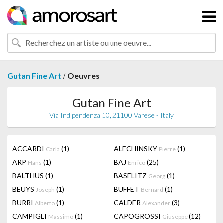
/
Gutan Fine Art
Oeuvres
Gutan Fine Art
Via Indipendenza 10, 21100 Varese - Italy
ACCARDI
(1)
ALECHINSKY
(1)
Carla
Pierre
ARP
(1)
BAJ
(25)
Hans
Enrico
BALTHUS
(1)
BASELITZ
(1)
Georg
BEUYS
(1)
BUFFET
(1)
Joseph
Bernard
BURRI
(1)
CALDER
(3)
Alberto
Alexander
CAMPIGLI
(1)
CAPOGROSSI
(12)
Massimo
Giuseppe