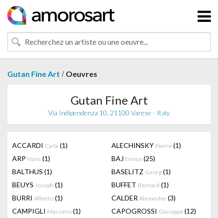
/
Gutan Fine Art
Oeuvres
Gutan Fine Art
Via Indipendenza 10, 21100 Varese - Italy
ACCARDI
(1)
ALECHINSKY
(1)
Carla
Pierre
ARP
(1)
BAJ
(25)
Hans
Enrico
BALTHUS
(1)
BASELITZ
(1)
Georg
BEUYS
(1)
BUFFET
(1)
Joseph
Bernard
BURRI
(1)
CALDER
(3)
Alberto
Alexander
CAMPIGLI
(1)
CAPOGROSSI
(12)
Massimo
Giuseppe