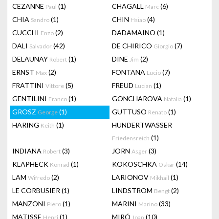
CEZANNE
(1)
CHAGALL
(6)
Paul
Marc
CHIA
(1)
CHIN
(4)
Sandro
Hsiao
CUCCHI
(2)
DADAMAINO
(1)
Enzo
DALI
(42)
DE CHIRICO
(7)
Salvador
Giorgio
DELAUNAY
(1)
DINE
(2)
Robert
Jim
ERNST
(2)
FONTANA
(7)
Max
Lucio
FRATTINI
(5)
FREUD
(1)
Vittore
Lucian
GENTILINI
(1)
GONCHAROVA
(1)
Franco
Natalia
GROSZ
(1)
GUTTUSO
(1)
George
Renato
HARING
(1)
HUNDERTWASSER
Keith
(1)
Friedensreich
INDIANA
(3)
JORN
(3)
Robert
Asger
KLAPHECK
(1)
KOKOSCHKA
(14)
Konrad
Oskar
LAM
(2)
LARIONOV
(1)
Wifredo
Mikhail
LE CORBUSIER
(1)
LINDSTROM
(2)
Bengt
MANZONI
(1)
MARINI
(33)
Piero
Marino
MATISSE
(1)
MIRÓ
(10)
Henri
Joan