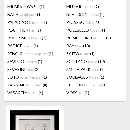
MR BRAINWASH
(1)
MUNARI
(2)
Bruno
NARA
(1)
NEVELSON
(1)
Yoshitomo
Louise
PALADINO
(1)
PICASSO
(10)
Mimmo
Pablo
PLATTNER
(1)
POLESELLO
(1)
Karl
Rogelio
POLK SMITH
(2)
POMODORO
(7)
Leon
Arnaldo
RADICE
(1)
RAY
(18)
Mario
Man
RENOIR
(1)
SAITO
(1)
Pierre-Auguste
Kikuo
SAVINIO
(1)
SCHIFANO
(12)
Alberto
Mario
SEVERINI
(2)
SMITH PALK
(2)
Gino
Leon
SOTO
(1)
SOULAGES
(1)
Jesus Raphael
Pierre
TANNING
(4)
TOLEDO
(1)
Dorothea
Francisco
VASARELY
(4)
VOSS
(1)
Victor
Jan