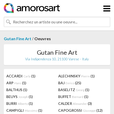
/
Gutan Fine Art
Oeuvres
Gutan Fine Art
Via Indipendenza 10, 21100 Varese - Italy
ACCARDI
(1)
ALECHINSKY
(1)
Carla
Pierre
ARP
(1)
BAJ
(25)
Hans
Enrico
BALTHUS
(1)
BASELITZ
(1)
Georg
BEUYS
(1)
BUFFET
(1)
Joseph
Bernard
BURRI
(1)
CALDER
(3)
Alberto
Alexander
CAMPIGLI
(1)
CAPOGROSSI
(12)
Massimo
Giuseppe