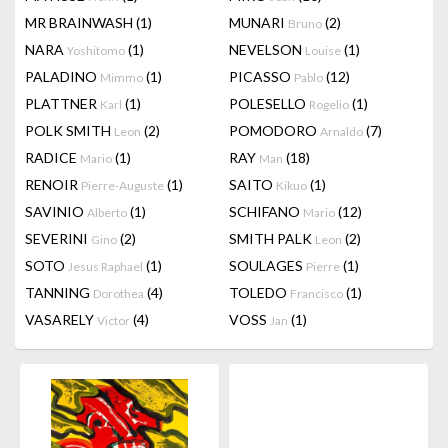
MR BRAINWASH
(1)
MUNARI
(2)
Bruno
NARA
(1)
NEVELSON
(1)
Yoshitomo
Louise
PALADINO
(1)
PICASSO
(12)
Mimmo
Pablo
PLATTNER
(1)
POLESELLO
(1)
Karl
Rogelio
POLK SMITH
(2)
POMODORO
(7)
Leon
Arnaldo
RADICE
(1)
RAY
(18)
Mario
Man
RENOIR
(1)
SAITO
(1)
Pierre-Auguste
Kikuo
SAVINIO
(1)
SCHIFANO
(12)
Alberto
Mario
SEVERINI
(2)
SMITH PALK
(2)
Gino
Leon
SOTO
(1)
SOULAGES
(1)
Jesus Raphael
Pierre
TANNING
(4)
TOLEDO
(1)
Dorothea
Francisco
VASARELY
(4)
VOSS
(1)
Victor
Jan