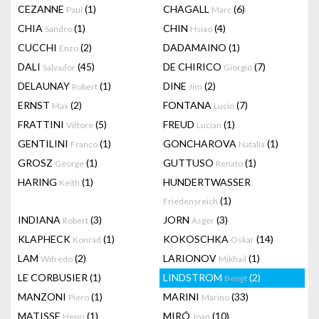
CEZANNE
(1)
CHAGALL
(6)
Paul
Marc
CHIA
(1)
CHIN
(4)
Sandro
Hsiao
CUCCHI
(2)
DADAMAINO
(1)
Enzo
DALI
(45)
DE CHIRICO
(7)
Salvador
Giorgio
DELAUNAY
(1)
DINE
(2)
Robert
Jim
ERNST
(2)
FONTANA
(7)
Max
Lucio
FRATTINI
(5)
FREUD
(1)
Vittore
Lucian
GENTILINI
(1)
GONCHAROVA
(1)
Franco
Natalia
GROSZ
(1)
GUTTUSO
(1)
George
Renato
HARING
(1)
HUNDERTWASSER
Keith
(1)
Friedensreich
INDIANA
(3)
JORN
(3)
Robert
Asger
KLAPHECK
(1)
KOKOSCHKA
(14)
Konrad
Oskar
LAM
(2)
LARIONOV
(1)
Wifredo
Mikhail
LE CORBUSIER
(1)
LINDSTROM
(2)
Bengt
MANZONI
(1)
MARINI
(33)
Piero
Marino
MATISSE
(1)
MIRÓ
(10)
Henri
Joan