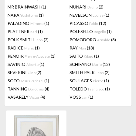
MR BRAINWASH
(1)
MUNARI
(2)
Bruno
NARA
(1)
NEVELSON
(1)
Yoshitomo
Louise
PALADINO
(1)
PICASSO
(12)
Mimmo
Pablo
PLATTNER
(1)
POLESELLO
(1)
Karl
Rogelio
POLK SMITH
(2)
POMODORO
(8)
Leon
Arnaldo
RADICE
(1)
RAY
(18)
Mario
Man
RENOIR
(1)
SAITO
(1)
Pierre-Auguste
Kikuo
SAVINIO
(1)
SCHIFANO
(12)
Alberto
Mario
SEVERINI
(2)
SMITH PALK
(2)
Gino
Leon
SOTO
(1)
SOULAGES
(1)
Jesus Raphael
Pierre
TANNING
(4)
TOLEDO
(1)
Dorothea
Francisco
VASARELY
(4)
VOSS
(1)
Victor
Jan