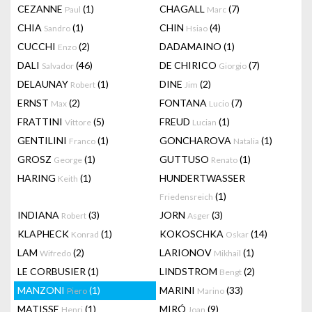
CEZANNE
(1)
CHAGALL
(7)
Paul
Marc
CHIA
(1)
CHIN
(4)
Sandro
Hsiao
CUCCHI
(2)
DADAMAINO
(1)
Enzo
DALI
(46)
DE CHIRICO
(7)
Salvador
Giorgio
DELAUNAY
(1)
DINE
(2)
Robert
Jim
ERNST
(2)
FONTANA
(7)
Max
Lucio
FRATTINI
(5)
FREUD
(1)
Vittore
Lucian
GENTILINI
(1)
GONCHAROVA
(1)
Franco
Natalia
GROSZ
(1)
GUTTUSO
(1)
George
Renato
HARING
(1)
HUNDERTWASSER
Keith
(1)
Friedensreich
INDIANA
(3)
JORN
(3)
Robert
Asger
KLAPHECK
(1)
KOKOSCHKA
(14)
Konrad
Oskar
LAM
(2)
LARIONOV
(1)
Wifredo
Mikhail
LE CORBUSIER
(1)
LINDSTROM
(2)
Bengt
MANZONI
(1)
MARINI
(33)
Piero
Marino
MATISSE
(1)
MIRÓ
(9)
Henri
Joan