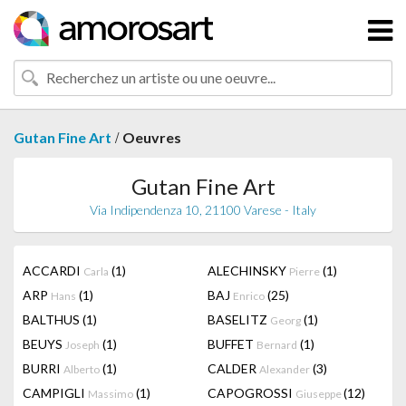
/
Gutan Fine Art
Oeuvres
Gutan Fine Art
Via Indipendenza 10, 21100 Varese - Italy
ACCARDI
(1)
ALECHINSKY
(1)
Carla
Pierre
ARP
(1)
BAJ
(25)
Hans
Enrico
BALTHUS
(1)
BASELITZ
(1)
Georg
BEUYS
(1)
BUFFET
(1)
Joseph
Bernard
BURRI
(1)
CALDER
(3)
Alberto
Alexander
CAMPIGLI
(1)
CAPOGROSSI
(12)
Massimo
Giuseppe