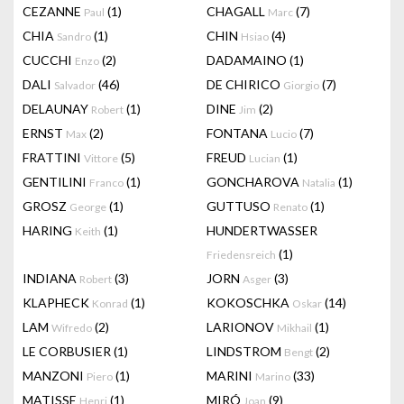
CEZANNE
(1)
CHAGALL
(7)
Paul
Marc
CHIA
(1)
CHIN
(4)
Sandro
Hsiao
CUCCHI
(2)
DADAMAINO
(1)
Enzo
DALI
(46)
DE CHIRICO
(7)
Salvador
Giorgio
DELAUNAY
(1)
DINE
(2)
Robert
Jim
ERNST
(2)
FONTANA
(7)
Max
Lucio
FRATTINI
(5)
FREUD
(1)
Vittore
Lucian
GENTILINI
(1)
GONCHAROVA
(1)
Franco
Natalia
GROSZ
(1)
GUTTUSO
(1)
George
Renato
HARING
(1)
HUNDERTWASSER
Keith
(1)
Friedensreich
INDIANA
(3)
JORN
(3)
Robert
Asger
KLAPHECK
(1)
KOKOSCHKA
(14)
Konrad
Oskar
LAM
(2)
LARIONOV
(1)
Wifredo
Mikhail
LE CORBUSIER
(1)
LINDSTROM
(2)
Bengt
MANZONI
(1)
MARINI
(33)
Piero
Marino
MATISSE
(1)
MIRÓ
(9)
Henri
Joan