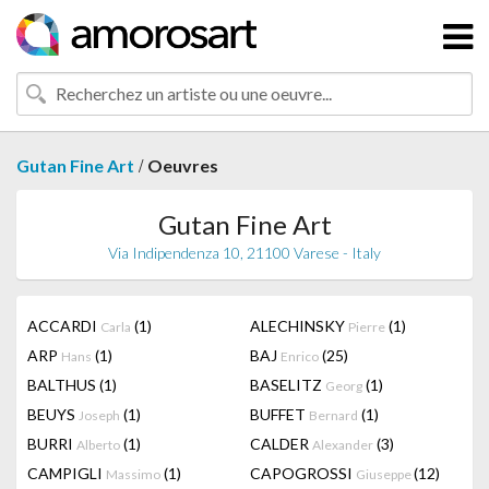
/
Gutan Fine Art
Oeuvres
Gutan Fine Art
Via Indipendenza 10, 21100 Varese - Italy
ACCARDI
(1)
ALECHINSKY
(1)
Carla
Pierre
ARP
(1)
BAJ
(25)
Hans
Enrico
BALTHUS
(1)
BASELITZ
(1)
Georg
BEUYS
(1)
BUFFET
(1)
Joseph
Bernard
BURRI
(1)
CALDER
(3)
Alberto
Alexander
CAMPIGLI
(1)
CAPOGROSSI
(12)
Massimo
Giuseppe