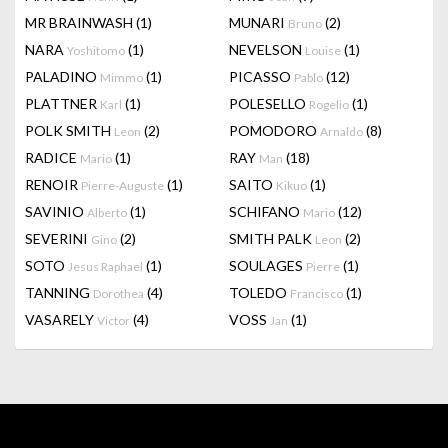
MR BRAINWASH
(1)
MUNARI
(2)
Bruno
NARA
(1)
NEVELSON
(1)
Yoshitomo
Louise
PALADINO
(1)
PICASSO
(12)
Mimmo
Pablo
PLATTNER
(1)
POLESELLO
(1)
Karl
Rogelio
POLK SMITH
(2)
POMODORO
(8)
Leon
Arnaldo
RADICE
(1)
RAY
(18)
Mario
Man
RENOIR
(1)
SAITO
(1)
Pierre-Auguste
Kikuo
SAVINIO
(1)
SCHIFANO
(12)
Alberto
Mario
SEVERINI
(2)
SMITH PALK
(2)
Gino
Leon
SOTO
(1)
SOULAGES
(1)
Jesus Raphael
Pierre
TANNING
(4)
TOLEDO
(1)
Dorothea
Francisco
VASARELY
(4)
VOSS
(1)
Victor
Jan