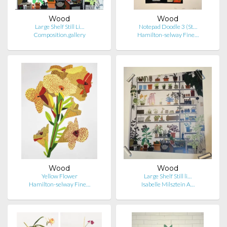
Wood
Wood
Large Shelf Still Li…
Notepad Doodle 3 (St…
Composition.gallery
Hamilton-selway Fine…
Wood
Wood
Yellow Flower
Large Shelf Still li…
Hamilton-selway Fine…
Isabelle Milsztein A…