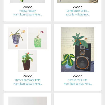
Wood
Wood
Yellow Flower
Large Shelf Still li…
Hamilton-selway Fine…
Isabelle Milsztein A…
Wood
Wood
Three Landscape Pots
Speaker Still Life
Hamilton-selway Fine…
Hamilton-selway Fine…