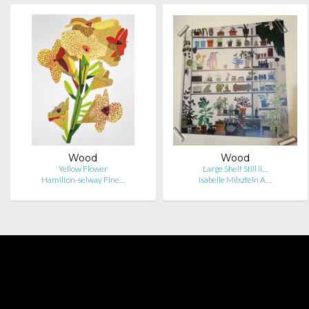
Wood
Wood
Yellow Flower
Large Shelf Still li…
Hamilton-selway Fine…
Isabelle Milsztein A…