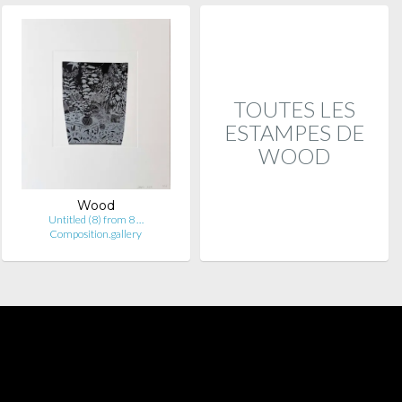
TOUTES LES
ESTAMPES DE
WOOD
Wood
Untitled (8) from 8 …
Composition.gallery