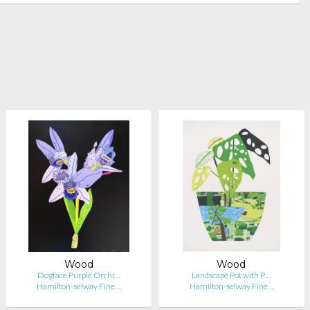
Wood
Wood
Dogface Purple Orchi…
Landscape Pot with P…
Hamilton-selway Fine…
Hamilton-selway Fine…