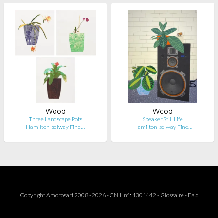
Wood
Wood
Three Landscape Pots
Speaker Still Life
Hamilton-selway Fine…
Hamilton-selway Fine…
Copyright Amorosart 2008 - 2026 - CNIL n° : 1301442 -
Glossaire
-
F.a.q