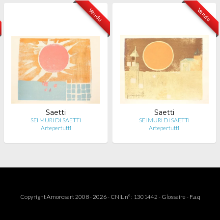
Vendu
Vendu
Saetti
Saetti
SEI MURI DI SAETTI
SEI MURI DI SAETTI
Artepertutti
Artepertutti
Copyright Amorosart 2008 - 2026 - CNIL n° : 1301442 -
Glossaire
-
F.a.q