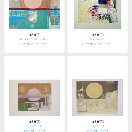
Saetti
Saetti
Vaporetto sotto il s…
Sole rosso
Libreria Antiquaria …
Libreria Antiquaria …
Saetti
Saetti
Sei muri
Sei muri
Emporiumart
Emporiumart