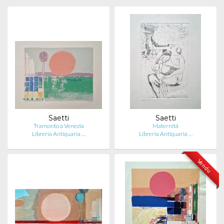
Saetti
Saetti
Tramonto a Venezia
Maternità
Libreria Antiquaria …
Libreria Antiquaria …
Vendu