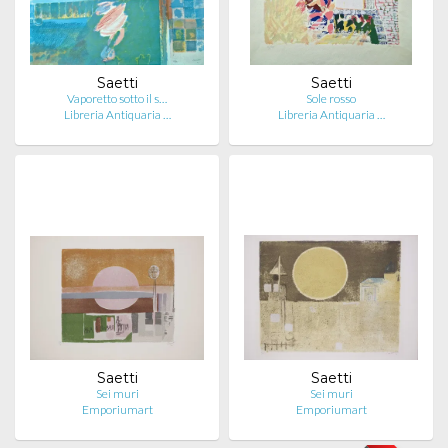
Saetti
Saetti
Vaporetto sotto il s…
Sole rosso
Libreria Antiquaria …
Libreria Antiquaria …
Saetti
Saetti
Sei muri
Sei muri
Emporiumart
Emporiumart