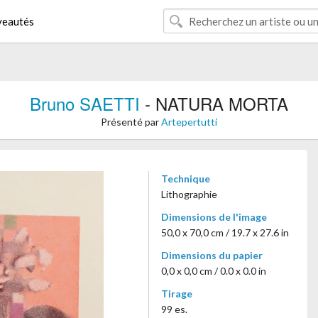
eautés
Bruno SAETTI
- NATURA MORTA
Présenté par
Artepertutti
Technique
Lithographie
Dimensions de l'image
50,0 x 70,0 cm / 19.7 x 27.6 in
Dimensions du papier
0,0 x 0,0 cm / 0.0 x 0.0 in
Tirage
99 es.