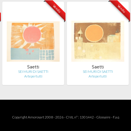
Vendu
Vendu
Saetti
Saetti
SEI MURI DI SAETTI
SEI MURI DI SAETTI
Artepertutti
Artepertutti
Copyright Amorosart 2008 - 2026 - CNIL n° : 1301442 -
Glossaire
-
F.a.q