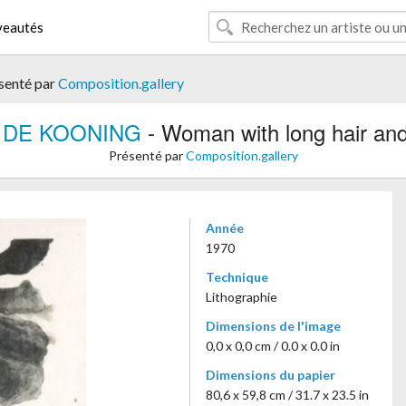
eautés
senté par
Composition.gallery
m DE KOONING
- Woman with long hair and
Présenté par
Composition.gallery
Année
1970
Technique
Lithographie
Dimensions de l'image
0,0 x 0,0 cm / 0.0 x 0.0 in
Dimensions du papier
80,6 x 59,8 cm / 31.7 x 23.5 in