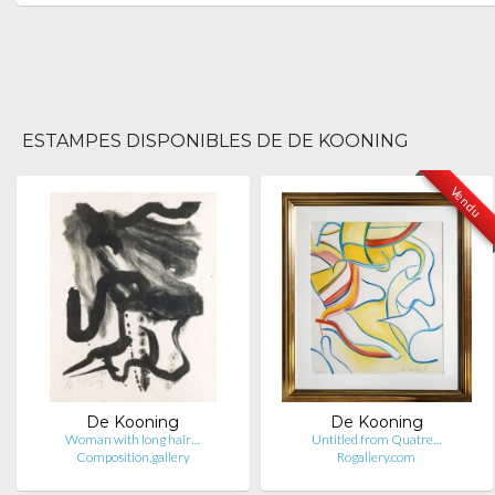
ESTAMPES DISPONIBLES DE DE KOONING
Vendu
De Kooning
De Kooning
Woman with long hair…
Untitled from Quatre…
Composition.gallery
Rogallery.com