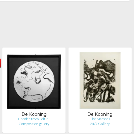
De Kooning
De Kooning
Untitled from Self P…
The Marshes
Composition.gallery
24/7 Gallery