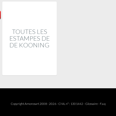
TOUTES LES
ESTAMPES DE
DE KOONING
Copyright Amorosart 2008 - 2026 - CNIL n° : 1301442 -
Glossaire
-
F.a.q