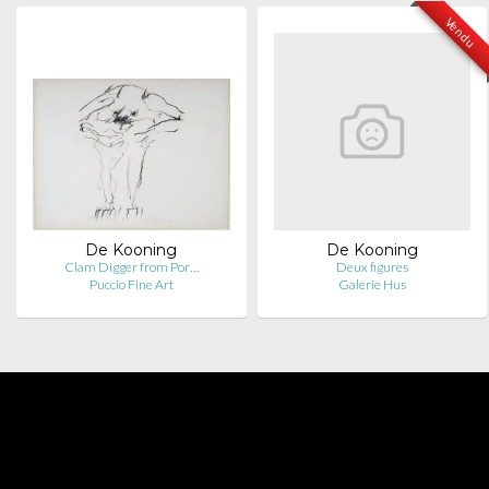
Vendu
De Kooning
De Kooning
Clam Digger from Por…
Deux figures
Puccio Fine Art
Galerie Hus